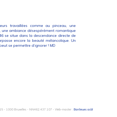
eurs travaillées comme au pinceau, une
e, une ambiance désespérément romantique
6 se situe dans la descendance directe de
surpasse encore la beauté mélancolique. Un
 peut se permettre d’ignorer ! MD
15 - 1000 Bruxelles - NN462.437.107 - Web-master :
Banlieues asbl