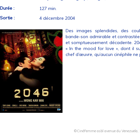
Durée :
127 min.
Sortie :
4 décembre 2004
Des images splendides, des coul
bande-son admirable et contrasté
et somptueusement décadente. 204
« In the mood for love », dont il 
chef d’œuvre, qu’aucun cinéphile ne
©CinéFemme asbl avenue du Venezuela, 