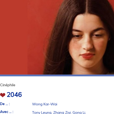
Cinéphile
2046
De ... :
Wong Kar-Wai
Avec ... :
Tony Leung, Zhang Ziyi, Gong Li,