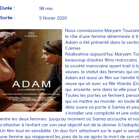
Durée :
98 min.
Sortie :
5 février 2020
Nous connaissions Maryam Touzani 
le rôle d’une femme déterminée à trou
Adam a été présenté dans la section
Cannes
Réalisatrice aujourd’hui, Maryam T
beaucoup d’autres films marocains,
la société marocaine ayant trait à l
veuves, le statut des femmes qui on
Adam est aussi un film sur l’amitié 
veuve qui vit avec sa fille Warda (
qui, enceinte, erre dans la ville pour 
Toutes les portes se ferment, pers
qui va mettre au monde- en toute il
Abla ouvra sa porte à Samia et peu
s’installer une complicité et une so
entre les deux femmes. Jusqu’au moment où Samia accouche et nous
s’attacher à l’enfant car son seul objectif est de le donner à l’adopti
Un film tout en sensibilité. Un duo fort, attachant sur le sujet si sens
une femme qui réapprend les joies de la vie après la mort de son m