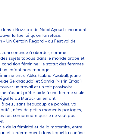
dans « Razzia » de Nabil Ayouch, incarnant
ver la liberté qu’on lui refuse.
 « Un Certain Regard » du Festival de
ouzani continue à aborder, comme
 des sujets tabous dans le monde arabe et
a condition féminine : le statut des femmes
t un enfant hors mariage.
féminine entre Abla, (Lubna Azabal), jeune
Douae Belkhaouda) et Samia (Nisrin Erradi)
trouver un travail et un toit provisoire.
onne n’osant prêter aide à une femme seule
légalité au Maroc- un enfant.
 à peu , sans beaucoup de paroles, va
lidarité , nées de petits moments partagés,
 fait comprendre qu’elle ne veut pas
on.
ible de la féminité et de la maternité, entre
ari et l’enfermement dans lequel la confine