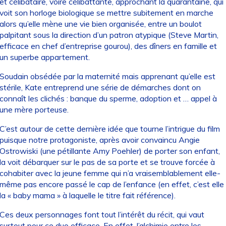
et célibataire, voire célibattante, approchant la quarantaine, qui
voit son horloge biologique se mettre subitement en marche
alors qu’elle mène une vie bien organisée, entre un boulot
palpitant sous la direction d’un patron atypique (Steve Martin,
efficace en chef d’entreprise gourou), des dîners en famille et
un superbe appartement.
Soudain obsédée par la maternité mais apprenant qu’elle est
stérile, Kate entreprend une série de démarches dont on
connaît les clichés : banque du sperme, adoption et … appel à
une mère porteuse.
C’est autour de cette dernière idée que tourne l’intrigue du film
puisque notre protagoniste, après avoir convaincu Angie
Ostrowiski (une pétillante Amy Poehler) de porter son enfant,
la voit débarquer sur le pas de sa porte et se trouve forcée à
cohabiter avec la jeune femme qui n’a vraisemblablement elle-
même pas encore passé le cap de l’enfance (en effet, c’est elle
la « baby mama » à laquelle le titre fait référence).
Ces deux personnages font tout l’intérêt du récit, qui vaut
surtout pour ce duo efficace. En effet, l’alchimie entre les