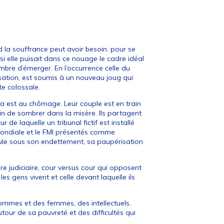
d la souffrance peut avoir besoin, pour se
 si elle puisait dans ce nouage le cadre idéal
mbre d’émerger. En l’occurrence celle du
nisation, est soumis à un nouveau joug qui
te colossale.
a est au chômage. Leur couple est en train
ain de sombrer dans la misère. Ils partagent
de laquelle un tribunal fictif est installé
Mondiale et le FMI présentés comme
ule sous son endettement, sa paupérisation
 judiciaire, cour versus cour qui opposent
les gens vivent et celle devant laquelle ils
ommes et des femmes, des intellectuels,
utour de sa pauvreté et des difficultés qui