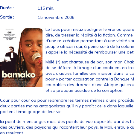
Durée :
115 min.
Sortie :
15 novembre 2006
Le faux pour mieux souligner le vrai ou quan
dire, de tresser la réalité à la fiction. Comme
d’une re-création permettant à une vérité so
peuple africain qui, à peine sorti de la colo
s’appelle la nécessité de rembourser une det
Mélé (*) est chanteuse de bar, son mari Chak
de se défaire, à l’image d’un continent en tr
avec d’autres familles une maison dans la cour 
pour y porter accusation contre la Banque 
coupables des drames d’une Afrique qui cro
et sa pratique assidue de la corruption.
Cour pour cour ou pour reprendre les termes mêmes d’une procédure
deux parties moins antagonistes qu’il n’y paraît : celle dans laquelle 
portent témoignage de leur vie.
Ici point de mensonges mais des points de vue apportés par des h
des ouvriers, des paysans qui racontent leur pays, le Mali, enroulé a
en résultent.