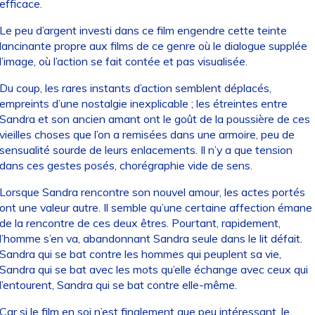
efficace.
Le peu d’argent investi dans ce film engendre cette teinte
lancinante propre aux films de ce genre où le dialogue supplée
l’image, où l’action se fait contée et pas visualisée.
Du coup, les rares instants d’action semblent déplacés,
empreints d’une nostalgie inexplicable ; les étreintes entre
Sandra et son ancien amant ont le goût de la poussière de ces
vieilles choses que l’on a remisées dans une armoire, peu de
sensualité sourde de leurs enlacements. Il n’y a que tension
dans ces gestes posés, chorégraphie vide de sens.
Lorsque Sandra rencontre son nouvel amour, les actes portés
ont une valeur autre. Il semble qu’une certaine affection émane
de la rencontre de ces deux êtres. Pourtant, rapidement,
l’homme s’en va, abandonnant Sandra seule dans le lit défait.
Sandra qui se bat contre les hommes qui peuplent sa vie,
Sandra qui se bat avec les mots qu’elle échange avec ceux qui
l’entourent, Sandra qui se bat contre elle-même.
Car si le film en soi n’est finalement que peu intéressant, le