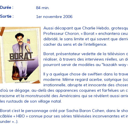
Durée :
84 min.
Sortie :
1er novembre 2006
Aussi décapant que Charlie Hebdo, grotesque
Professeur Choron, « Borat » enchantera ceux
débridé, le sans limite et qui savent que derr
cacher du sens et de l’intelligence.
Borat, présentateur vedette de la télévision
réaliser, à travers des interviews réelles, un
pourront servir de modèles au "kazakh way of
Il y a quelque chose de swiftien dans la trave
moderne. Même regard acerbe, satyrique (sa
irrationnelle, abrupte et innocente des chos
d’où se dégage, au-delà des apparences coquines et farfelues un co
racisme et la monstruosité des Américains qui se révèlent aussi arri
les rustauds de son village natal.
Borat c’est le personnage créé par Sacha Baron Cohen, dans le sho
câblée « HBO » connue pour ses séries télévisées inconvenantes et inc
under »…).