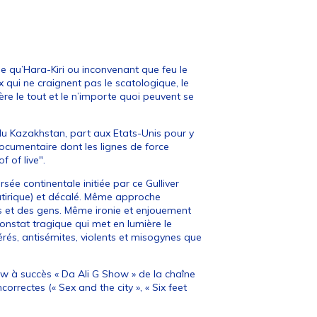
 qu’Hara-Kiri ou inconvenant que feu le
 qui ne craignent pas le scatologique, le
ière le tout et le n’importe quoi peuvent se
 du Kazakhstan, part aux Etats-Unis pour y
 documentaire dont les lignes de force
 of live".
rsée continentale initiée par ce Gulliver
tirique) et décalé. Même approche
es et des gens. Même ironie et enjouement
nstat tragique qui met en lumière le
érés, antisémites, violents et misogynes que
w à succès « Da Ali G Show » de la chaîne
orrectes (« Sex and the city », « Six feet