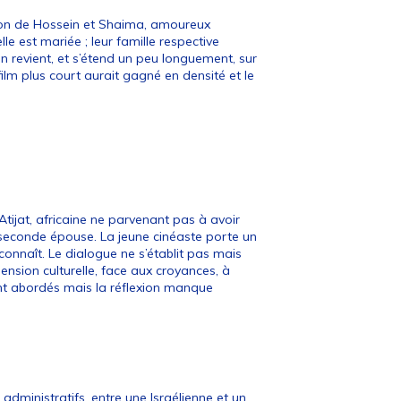
tion de Hossein et Shaima, amoureux
le est mariée ; leur famille respective
n revient, et s’étend un peu longuement, sur
ilm plus court aurait gagné en densité et le
tijat, africaine ne parvenant pas à avoir
 seconde épouse. La jeune cinéaste porte un
connaît. Le dialogue ne s’établit pas mais
sion culturelle, face aux croyances, à
ont abordés mais la réflexion manque
administratifs, entre une Israélienne et un