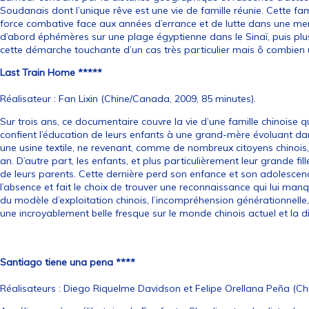
Soudanais dont l’unique rêve est une vie de famille réunie. Cette f
force combative face aux années d’errance et de lutte dans une mer 
d’abord éphémères sur une plage égyptienne dans le Sinaï, puis plus
cette démarche touchante d’un cas très particulier mais ô combien u
Last Train Home *****
Réalisateur : Fan Lixin (Chine/Canada, 2009, 85 minutes).
Sur trois ans, ce documentaire couvre la vie d’une famille chinoise qu
confient l’éducation de leurs enfants à une grand-mère évoluant da
une usine textile, ne revenant, comme de nombreux citoyens chinois,
an. D’autre part, les enfants, et plus particulièrement leur grande fi
de leurs parents. Cette dernière perd son enfance et son adolescen
l’absence et fait le choix de trouver une reconnaissance qui lui manq
du modèle d’exploitation chinois, l’incompréhension générationnelle,
une incroyablement belle fresque sur le monde chinois actuel et la di
Santiago tiene una pena ****
Réalisateurs : Diego Riquelme Davidson et Felipe Orellana Peña (Chil