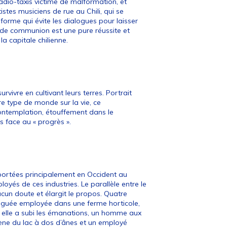
radio-taxis victime de malformation, et
tistes musiciens de rue au Chili, qui se
forme qui évite les dialogues pour laisser
de communion est une pure réussite et
a capitale chilienne.
ivre en cultivant leurs terres. Portrait
re type de monde sur la vie, ce
contemplation, étouffement dans le
es face au « progrès ».
xportées principalement en Occident au
yés de ces industries. Le parallèle entre le
cun doute et élargit le propos. Quatre
atiguée employée dans une ferme horticole,
t elle a subi les émanations, un homme aux
amène du lac à dos d’ânes et un employé