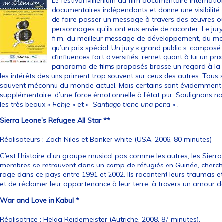
Le festival Millenium du film documentaire internatio
documentaires indépendants et donne une visibilit
de faire passer un message à travers des œuvres où i
personnages qu’ils ont eus envie de raconter. Le jury 
film, du meilleur message de développement, du me
qu’un prix spécial. Un jury « grand public », compos
d’influences fort diversifiés, remet quant à lui un prix
panorama de films proposés brasse un regard à la f
les intérêts des uns priment trop souvent sur ceux des autres. Tous s
souvent méconnu du monde actuel. Mais certains sont évidemment d
supplémentaire, d’une force émotionnelle à l’état pur. Soulignons n
les très beaux
« Rehje »
et «
Santiago tiene una pena »
.
Sierra Leone’s Refugee All Star **
Réalisateurs : Zach Niles et Banker white (USA, 2006, 80 minutes)
C’est l’histoire d’un groupe musical pas comme les autres, les Sierra
membres se retrouvent dans un camp de réfugiés en Guinée, cherchant
rage dans ce pays entre 1991 et 2002. Ils racontent leurs traumas et
et de réclamer leur appartenance à leur terre, à travers un amour 
War and Love in Kabul *
Réalisatrice : Helga Reidemeister (Autriche, 2008, 87 minutes).