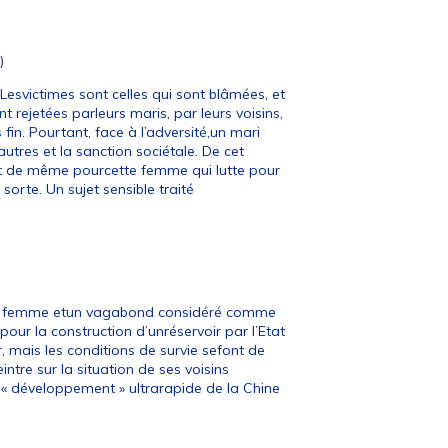
)
esvictimes sont celles qui sont blâmées, et
t rejetées parleurs maris, par leurs voisins,
fin. Pourtant, face à l’adversité,un mari
tres et la sanction sociétale. De cet
t de même pourcette femme qui lutte pour
orte. Un sujet sensible traité
sa femme etun vagabond considéré comme
our la construction d’unréservoir par l’Etat
r, mais les conditions de survie sefont de
ntre sur la situation de ses voisins
u« développement » ultrarapide de la Chine