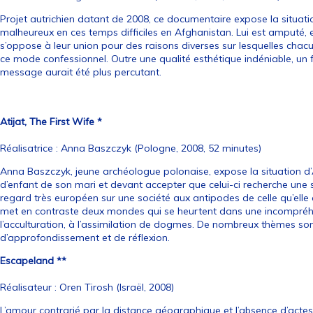
Projet autrichien datant de 2008, ce documentaire expose la situa
malheureux en ces temps difficiles en Afghanistan. Lui est amputé, el
s’oppose à leur union pour des raisons diverses sur lesquelles chacu
ce mode confessionnel. Outre une qualité esthétique indéniable, un f
message aurait été plus percutant.
Atijat, The First Wife *
Réalisatrice : Anna Baszczyk (Pologne, 2008, 52 minutes)
Anna Baszczyk, jeune archéologue polonaise, expose la situation d’A
d’enfant de son mari et devant accepter que celui-ci recherche une
regard très européen sur une société aux antipodes de celle qu’elle 
met en contraste deux mondes qui se heurtent dans une incompréhen
l’acculturation, à l’assimilation de dogmes. De nombreux thèmes s
d’approfondissement et de réflexion.
Escapeland **
Réalisateur : Oren Tirosh (Israël, 2008)
L’amour contrarié par la distance géographique et l’absence d’actes 