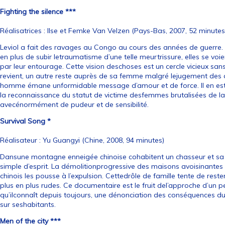
Fighting the silence ***
Réalisatrices : Ilse et Femke Van Velzen (Pays-Bas, 2007, 52 minutes
Leviol a fait des ravages au Congo au cours des années de guerre. L
en plus de subir letraumatisme d’une telle meurtrissure, elles se voien
par leur entourage. Cette vision deschoses est un cercle vicieux sans 
revient, un autre reste auprès de sa femme malgré lejugement des au
homme émane unformidable message d’amour et de force. Il en es
la reconnaissance du statut de victime desfemmes brutalisées de la s
avecénormément de pudeur et de sensibilité.
Survival Song *
Réalisateur : Yu Guangyi (Chine, 2008, 94 minutes)
Dansune montagne enneigée chinoise cohabitent un chasseur et 
simple d’esprit. La démolitionprogressive des maisons avoisinantes p
chinois les pousse à l’expulsion. Cettedrôle de famille tente de reste
plus en plus rudes. Ce documentaire est le fruit del’approche d’un pei
qu’ilconnaît depuis toujours, une dénonciation des conséquences d
sur seshabitants.
Men of the city ***