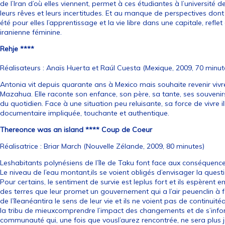
de l’Iran d’où elles viennent, permet à ces étudiantes à l’université
leurs rêves et leurs incertitudes. Et au manque de perspectives dont 
été pour elles l’apprentissage et la vie libre dans une capitale, refle
iranienne féminine.
Rehje ****
Réalisateurs : Anaïs Huerta et Raúl Cuesta (Mexique, 2009, 70 minut
Antonia vit depuis quarante ans à Mexico mais souhaite revenir viv
Mazahua. Elle raconte son enfance, son père, sa tante, ses souvenirs
du quotidien. Face à une situation peu reluisante, sa force de vivre
documentaire impliquée, touchante et authentique.
Thereonce was an island **** Coup de Coeur
Réalisatrice : Briar March (Nouvelle Zélande, 2009, 80 minutes)
Leshabitants polynésiens de l’île de Taku font face aux conséque
Le niveau de l’eau montant,ils se voient obligés d’envisager la quest
Pour certains, le sentiment de survie est leplus fort et ils espèrent em
des terres que leur promet un gouvernement qui a l’air peuenclin à fa
de l’îleanéantira le sens de leur vie et ils ne voient pas de continuit
la tribu de mieuxcomprendre l’impact des changements et de s’infor
communauté qui, une fois que vousl’aurez rencontrée, ne sera plus 