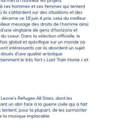
nal met à l’honneur les projets
é à ces hommes et ces femmes qui tentent
ls s’attardent sur des situations et des
décerne ce 18 juin 4 prix, celui du meilleur
illeur message des droits de l’homme ainsi
é d’une vingtaine de gens d’horizons et
 du coeur. Dans la sélection officielle, le
ois global et spécifique sur un monde où
ont intéressants car ils abordent un sujet
oués d’une qualité artistique
otamment le très fort
« Last Train Home »
et
 Leone’s Refugee All Stars, dont les
 un abri face à la guerre civile qui a fait
 tentent, pour la plupart, de les surmonter
de la musique implacable.