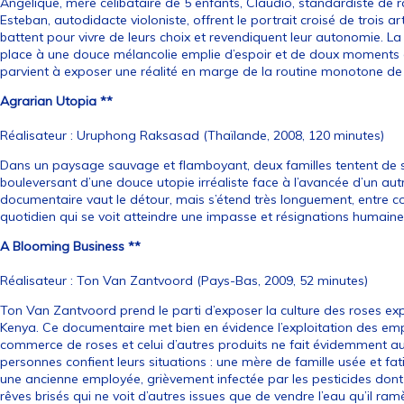
Angélique, mère célibataire de 5 enfants, Claudio, standardiste de 
Esteban, autodidacte violoniste, offrent le portrait croisé de trois ar
battent pour vivre de leurs choix et revendiquent leur autonomie. La 
place à une douce mélancolie emplie d’espoir et de doux moments 
parvient à exposer une réalité en marge de la routine monotone de l
Agrarian Utopia **
Réalisateur : Uruphong Raksasad (Thaïlande, 2008, 120 minutes)
Dans un paysage sauvage et flamboyant, deux familles tentent de surv
bouleversant d’une douce utopie irréaliste face à l’avancée d’un aut
documentaire vaut le détour, mais s’étend très longuement, entre 
quotidien qui se voit atteindre une impasse et résignations humain
A Blooming Business **
Réalisateur : Ton Van Zantvoord (Pays-Bas, 2009, 52 minutes)
Ton Van Zantvoord prend le parti d’exposer la culture des roses e
Kenya. Ce documentaire met bien en évidence l’exploitation des emplo
commerce de roses et celui d’autres produits ne fait évidemment au
personnes confient leurs situations : une mère de famille usée et f
une ancienne employée, grièvement infectée par les pesticides don
rêves brisés qui ne voit d’autres issues que de vendre l’eau qu’il r