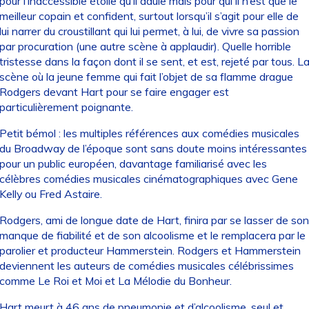
pour l’inaccessible étoile qu’il adule mais pour qui il n’est que le
meilleur copain et confident, surtout lorsqu’il s’agit pour elle de
lui narrer du croustillant qui lui permet, à lui, de vivre sa passion
par procuration (une autre scène à applaudir). Quelle horrible
tristesse dans la façon dont il se sent, et est, rejeté par tous. L
scène où la jeune femme qui fait l’objet de sa flamme drague
Rodgers devant Hart pour se faire engager est
particulièrement poignante.
Petit bémol : les multiples références aux comédies musicales
du Broadway de l’époque sont sans doute moins intéressantes
pour un public européen, davantage familiarisé avec les
célèbres comédies musicales cinématographiques avec Gene
Kelly ou Fred Astaire.
Rodgers, ami de longue date de Hart, finira par se lasser de son
manque de fiabilité et de son alcoolisme et le remplacera par le
parolier et producteur Hammerstein. Rodgers et Hammerstein
deviennent les auteurs de comédies musicales célébrissimes
comme Le Roi et Moi et La Mélodie du Bonheur.
Hart meurt à 46 ans de pneumonie et d’alcoolisme, seul et