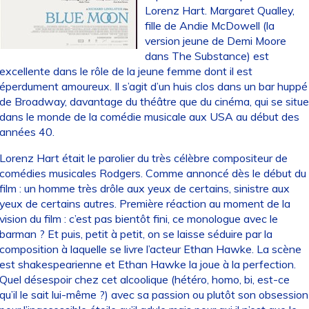
Lorenz Hart. Margaret Qualley,
fille de Andie McDowell (la
version jeune de Demi Moore
dans The Substance) est
excellente dans le rôle de la jeune femme dont il est
éperdument amoureux. Il s’agit d’un huis clos dans un bar huppé
de Broadway, davantage du théâtre que du cinéma, qui se situe
dans le monde de la comédie musicale aux USA au début des
années 40.
Lorenz Hart était le parolier du très célèbre compositeur de
comédies musicales Rodgers. Comme annoncé dès le début du
film : un homme très drôle aux yeux de certains, sinistre aux
yeux de certains autres. Première réaction au moment de la
vision du film : c’est pas bientôt fini, ce monologue avec le
barman ? Et puis, petit à petit, on se laisse séduire par la
composition à laquelle se livre l’acteur Ethan Hawke. La scène
est shakespearienne et Ethan Hawke la joue à la perfection.
Quel désespoir chez cet alcoolique (hétéro, homo, bi, est-ce
qu’il le sait lui-même ?) avec sa passion ou plutôt son obsession