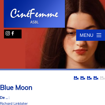
MENU
Blue Moon
De ... :
Richard Linklater