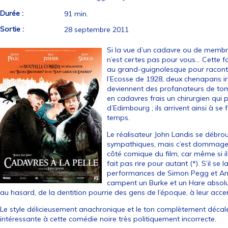
Durée :
91 min.
Sortie :
28 septembre 2011
Si la vue d’un cadavre ou de membre
n’est certes pas pour vous... Cette 
au grand-guignolesque pour raconter 
l’Ecosse de 1928, deux chenapans ir
deviennent des profanateurs de tomb
en cadavres frais un chirurgien qui p
d’Edimbourg ; ils arrivent ainsi à s
temps.
Le réalisateur John Landis se débrou
sympathiques, mais c’est dommage de
côté comique du film, car même si il
fait pas rire pour autant (*). S’il se
performances de Simon Pegg et And
campent un Burke et un Hare absolum
au hasard, de la dentition pourrie des gens de l’époque, à leur acce
Le style délicieusement anachronique et le ton complètement décalé
intéressante à cette comédie noire très politiquement incorrecte.