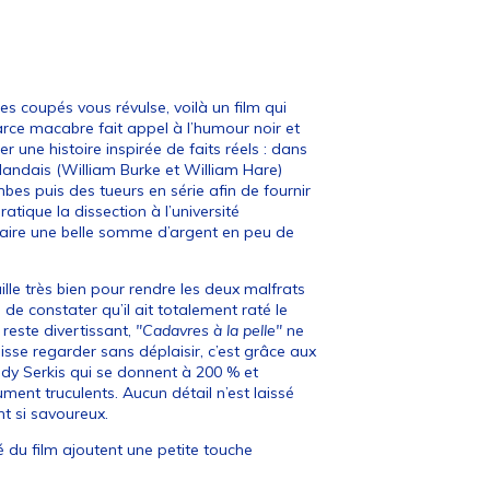
s coupés vous révulse, voilà un film qui
farce macabre fait appel à l’humour noir et
une histoire inspirée de faits réels : dans
landais (William Burke et William Hare)
es puis des tueurs en série afin de fournir
ratique la dissection à l’université
e faire une belle somme d’argent en peu de
ille très bien pour rendre les deux malfrats
 constater qu’il ait totalement raté le
 reste divertissant,
"Cadavres à la pelle"
ne
 laisse regarder sans déplaisir, c’est grâce aux
y Serkis qui se donnent à 200 % et
ent truculents. Aucun détail n’est laissé
nt si savoureux.
 du film ajoutent une petite touche