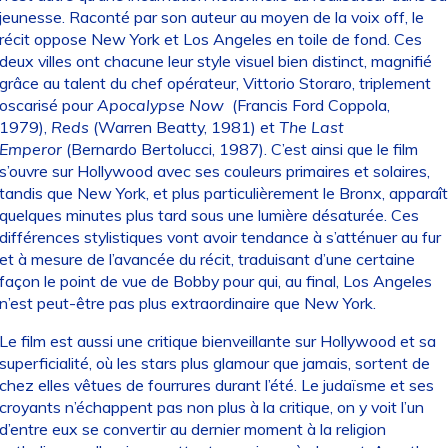
jeunesse. Raconté par son auteur au moyen de la voix off, le
récit oppose New York et Los Angeles en toile de fond. Ces
deux villes ont chacune leur style visuel bien distinct, magnifié
grâce au talent du chef opérateur, Vittorio Storaro, triplement
oscarisé pour
Apocalypse Now
(Francis Ford Coppola,
1979),
Reds
(Warren Beatty, 1981) et
The Last
Emperor
(Bernardo Bertolucci, 1987). C’est ainsi que le film
s’ouvre sur Hollywood avec ses couleurs primaires et solaires,
tandis que New York, et plus particulièrement le Bronx, apparaît
quelques minutes plus tard sous une lumière désaturée. Ces
différences stylistiques vont avoir tendance à s’atténuer au fur
et à mesure de l’avancée du récit, traduisant d’une certaine
façon le point de vue de Bobby pour qui, au final, Los Angeles
n’est peut-être pas plus extraordinaire que New York.
Le film est aussi une critique bienveillante sur Hollywood et sa
superficialité, où les stars plus glamour que jamais, sortent de
chez elles vêtues de fourrures durant l’été. Le judaïsme et ses
croyants n’échappent pas non plus à la critique, on y voit l’un
d’entre eux se convertir au dernier moment à la religion