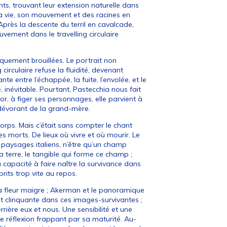
uants, trouvant leur extension naturelle dans
a vie, son mouvement et des racines en
Après la descente du terril en cavalcade,
uvement dans le travelling circulaire
iquement brouillées. Le portrait non
circulaire refuse la fluidité, devenant
e entre l’échappée, la fuite, l’envolée, et le
ue, inévitable. Pourtant, Pastecchia nous fait
cor, à figer ses personnages, elle parvient à
e dévorant de la grand-mère.
orps. Mais c’était sans compter le chant
les morts. De lieux où vivre et où mourir. Le
 paysages italiens, n’être qu’un champ
 terre, le tangible qui forme ce champ ;
 capacité à faire naître la survivance dans
rits trop vite au repos.
sa fleur maigre ; Akerman et le panoramique
 et clinquante dans ces images-survivantes ;
rière eux et nous. Une sensibilité et une
e réflexion frappant par sa maturité. Au-