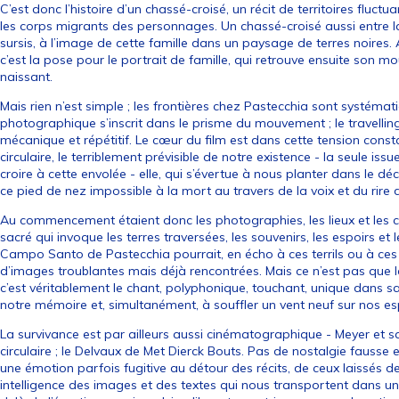
C’est donc l’histoire d’un chassé-croisé, un récit de territoires fluct
les corps migrants des personnages. Un chassé-croisé aussi entre l
sursis, à l’image de cette famille dans un paysage de terres noires. 
c’est la pose pour le portrait de famille, qui retrouve ensuite son mo
naissant.
Mais rien n’est simple ; les frontières chez Pastecchia sont systémat
photographique s’inscrit dans le prisme du mouvement ; le travelling 
mécanique et répétitif. Le cœur du film est dans cette tension constant
circulaire, le terriblement prévisible de notre existence - la seule iss
croire à cette envolée - elle, qui s’évertue à nous planter dans le dé
ce pied de nez impossible à la mort au travers de la voix et du rir
Au commencement étaient donc les photographies, les lieux et les c
sacré qui invoque les terres traversées, les souvenirs, les espoirs et 
Campo Santo de Pastecchia pourrait, en écho à ces terrils ou à ces
d’images troublantes mais déjà rencontrées. Mais ce n’est pas que la
c’est véritablement le chant, polyphonique, touchant, unique dans sa
notre mémoire et, simultanément, à souffler un vent neuf sur nos esp
La survivance est par ailleurs aussi cinématographique - Meyer et 
circulaire ; le Delvaux de Met Dierck Bouts. Pas de nostalgie fausse
une émotion parfois fugitive au détour des récits, de ceux laissés der
intelligence des images et des textes qui nous transportent dans un