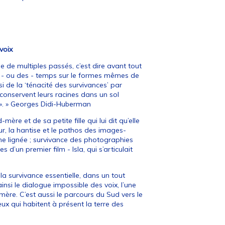
 voix
e de multiples passés, c’est dire avant tout
du - ou des - temps sur le formes mêmes de
si de la ‘ténacité des survivances’ par
s conservent leurs racines dans un sol
 ». » Georges Didi-Huberman
ère et de sa petite fille qui lui dit qu’elle
ur, la hantise et le pathos des images-
ne lignée ; survivance des photographies
d’un premier film - Isla, qui s’articulait
a survivance essentielle, dans un tout
insi le dialogue impossible des voix, l’une
d-mère. C’est aussi le parcours du Sud vers le
ux qui habitent à présent la terre des