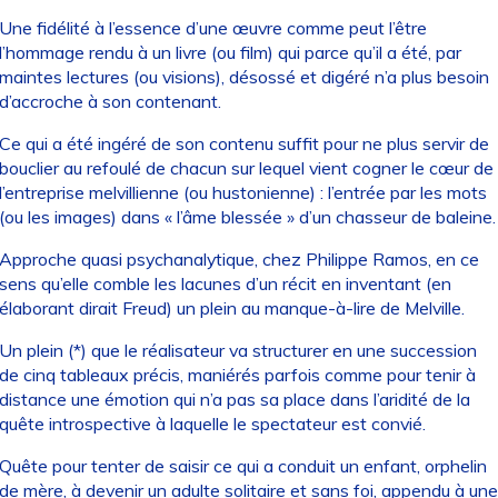
Une fidélité à l’essence d’une œuvre comme peut l’être
l’hommage rendu à un livre (ou film) qui parce qu’il a été, par
maintes lectures (ou visions), désossé et digéré n’a plus besoin
d’accroche à son contenant.
Ce qui a été ingéré de son contenu suffit pour ne plus servir de
bouclier au refoulé de chacun sur lequel vient cogner le cœur de
l’entreprise melvillienne (ou hustonienne) : l’entrée par les mots
(ou les images) dans « l’âme blessée » d’un chasseur de baleine.
Approche quasi psychanalytique, chez Philippe Ramos, en ce
sens qu’elle comble les lacunes d’un récit en inventant (en
élaborant dirait Freud) un plein au manque-à-lire de Melville.
Un plein (*) que le réalisateur va structurer en une succession
de cinq tableaux précis, maniérés parfois comme pour tenir à
distance une émotion qui n’a pas sa place dans l’aridité de la
quête introspective à laquelle le spectateur est convié.
Quête pour tenter de saisir ce qui a conduit un enfant, orphelin
de mère, à devenir un adulte solitaire et sans foi, appendu à une