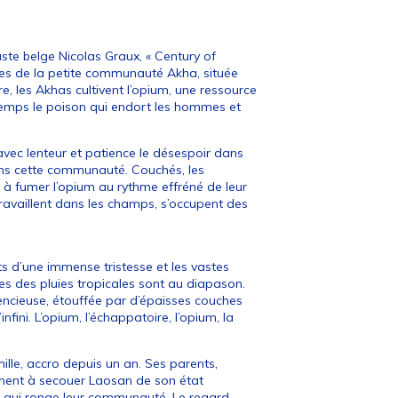
te belge Nicolas Graux, « Century of
es de la petite communauté Akha, située
re, les Akhas cultivent l’opium, une ressource
temps le poison qui endort les hommes et
vec lenteur et patience le désespoir dans
dans cette communauté. Couchés, les
à fumer l’opium au rythme effréné de leur
vaillent dans les champs, s’occupent des
ts d’une immense tristesse et les vastes
des pluies tropicales sont au diapason.
lencieuse, étouffée par d’épaisses couches
nfini. L’opium, l’échappatoire, l’opium, la
lle, accro depuis un an. Ses parents,
rchent à secouer Laosan de son état
l qui ronge leur communauté. Le regard