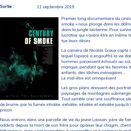
Sortie :
11 septembre 2019
Premier long documentaire du cinéas
smoke » nous plonge dans les abîm
dans la jungle laotienne. Pour surviv
lucrative qui s’avère être en même 
tue leurs désirs.
La caméra de Nicolas Graux capte a
lequel l’opiacé a engouffré la vie 
hommes paraissent échoués au sol, 
manque, pendant que les femmes tra
enfants, des tâches ménagères…
Le mal-être est omniprésent.
Les gros plans dressent des portrai
paysages de montagnes submergées 
Tout semble crier une souffrance si
de brume, par la fumée inhalée, exhalée, inhalée et exhalée jusqu’à l’i
prison.
Nous entrons dans une parcelle de vie du jeune Laosan, père de fami
addicts depuis la mort de son frère pour apaiser leur chagrin, che
léthargique, mais sont incapables à reconnaître et à nommer le ma