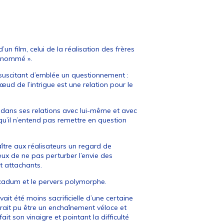
d’un film, celui de la réalisation des frères
rénommé ».
n suscitant d’emblée un questionnement :
ud de l’intrigue est une relation pour le
l dans ses relations avec lui-même et avec
 qu’il n’entend pas remettre en question
ître aux réalisateurs un regard de
ux de ne pas perturber l’envie des
t attachants.
cadum et le pervers polymorphe.
vait été moins sacrificielle d’une certaine
urait pu être un enchaînement véloce et
it son vinaigre et pointant la difficulté