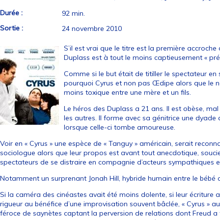
Durée :
92 min.
Sortie :
24 novembre 2010
S’il est vrai que le titre est la première accroche 
Duplass est à tout le moins captieusement « p
Comme si le but était de titiller le spectateur e
pourquoi Cyrus et non pas Œdipe alors que le nœ
moins toxique entre une mère et un fils.
Le héros des Duplass a 21 ans. Il est obèse, ma
les autres. Il forme avec sa génitrice une dyade
lorsque celle-ci tombe amoureuse.
Voir en « Cyrus » une espèce de « Tanguy » américain, serait reconna
sociologue alors que leur propos est avant tout anecdotique, soucie
spectateurs de se distraire en compagnie d’acteurs sympathiques e
Notamment un surprenant Jonah Hill, hybride humain entre le bébé 
Si la caméra des cinéastes avait été moins dolente, si leur écriture a
rigueur au bénéfice d’une improvisation souvent bâclée, « Cyrus » a
féroce de saynètes captant la perversion de relations dont Freud a fa