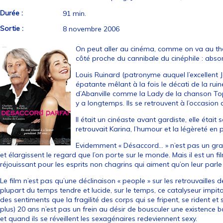
Durée :
91 min.
Sortie :
8 novembre 2006
On peut aller au cinéma, comme on va au théât
côté proche du cannibale du cinéphile : absorb
Louis Ruinard (patronyme auquel l’excellent 
épatante mêlant à la fois le décati de la ruin
d’Abanville comme la Lady de la chanson Top
y a longtemps. Ils se retrouvent à l’occasion 
Il était un cinéaste avant gardiste, elle éta
retrouvait Karina, l’humour et la légèreté en p
Evidemment « Désaccord… » n’est pas un grand
et élargissent le regard que l’on porte sur le monde. Mais il est un f
réjouissant pour les esprits non chagrins qui aiment qu’on leur parle 
Le film n’est pas qu’une déclinaison « people » sur les retrouvailles 
plupart du temps tendre et lucide, sur le temps, ce catalyseur impitoy
des sentiments que la fragilité des corps qui se fripent, se rident et 
plus) 20 ans n’est pas un frein au désir de bousculer une existence ba
et quand ils se réveillent les sexagénaires redeviennent sexy.