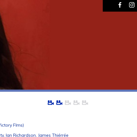
ictory Flms)
ty, Ian Richardson, James Thiérrée