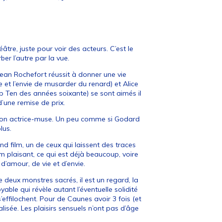
re, juste pour voir des acteurs. C’est le
er l’autre par la vue.
Jean Rochefort réussit à donner une vie
e et l’envie de musarder du renard) et Alice
 Ten des années soixante) se sont aimés il
d’une remise de prix.
it son actrice-muse. Un peu comme si Godard
lus.
 film, un de ceux qui laissent des traces
ilm plaisant, ce qui est déjà beaucoup, voire
d’amour, de vie et d’envie.
de deux monstres sacrés, il est un regard, la
able qui révèle autant l’éventuelle solidité
s’effilochent. Pour de Caunes avoir 3 fois (et
lisée. Les plaisirs sensuels n’ont pas d’âge