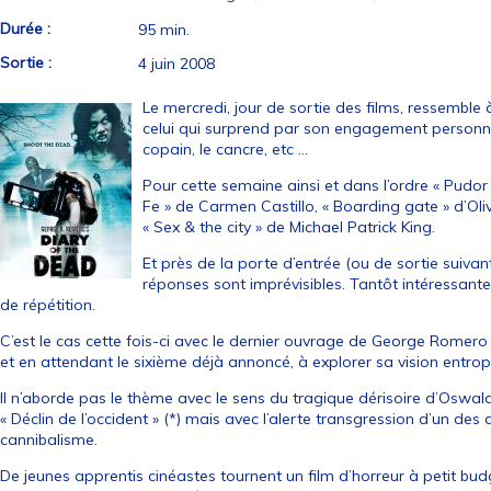
Durée :
95 min.
Sortie :
4 juin 2008
Le mercredi, jour de sortie des films, ressemble à
celui qui surprend par son engagement personnel,
copain, le cancre, etc …
Pour cette semaine ainsi et dans l’ordre « Pudor 
Fe » de Carmen Castillo, « Boarding gate » d’Oli
« Sex & the city » de Michael Patrick King.
Et près de la porte d’entrée (ou de sortie suivan
réponses sont imprévisibles. Tantôt intéressan
de répétition.
C’est le cas cette fois-ci avec le dernier ouvrage de George Romero 
et en attendant le sixième déjà annoncé, à explorer sa vision entropiq
Il n’aborde pas le thème avec le sens du tragique dérisoire d’Oswa
« Déclin de l’occident » (*) mais avec l’alerte transgression d’un des 
cannibalisme.
De jeunes apprentis cinéastes tournent un film d’horreur à petit budg