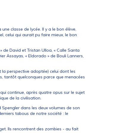
 une classe de lycée. Il y a le bon élève,
 celui qui aurait pu faire mieux, le bon
» de David et Tristan Ulloa, « Calle Santa
vier Assayas, « Eldorado » de Bouli Lanners,
t la perspective adoptée) celui dont les
tes, tantôt quelconques parce que menacées
qui continue, après quatre opus sur le sujet
ue de la civilisation.
ld Spengler dans les deux volumes de son
derniers tabous de notre société : le
et. Ils rencontrent des zombies - au fait