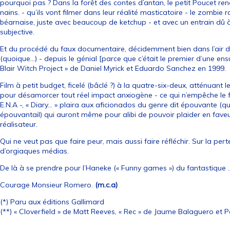
pourquoi pas ? Dans la forêt des contes d’antan, le petit Poucet re
nains. - qu’ils vont filmer dans leur réalité masticatoire - le zombi
béarnaise, juste avec beaucoup de ketchup - et avec un entrain dû à
subjective.
Et du procédé du faux documentaire, décidemment bien dans l’air 
(quoique…) - depuis le génial [parce que c’était le premier d’une ensu
Blair Witch Project » de Daniel Myrick et Eduardo Sanchez en 1999.
Film à petit budget, ficelé (bâclé ?) à la quatre-six-deux, atténuan
pour désamorcer tout réel impact anxiogène - ce qui n’empêche le film 
E.N.A -, « Diary… » plaira aux aficionados du genre dit épouvante (q
épouvantail) qui auront même pour alibi de pouvoir plaider en faveur
réalisateur.
Qui ne veut pas que faire peur, mais aussi faire réfléchir. Sur la pe
d’orgiaques médias.
De là à se prendre pour l’Haneke (« Funny games ») du fantastique …
Courage Monsieur Romero.
(m.c.a)
(*) Paru aux éditions Gallimard
(**) « Cloverfield » de Matt Reeves, « Rec » de Jaume Balaguero et 