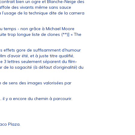
ncontrait bien un ogre et Blanche-Neige des
e raffole des vivants même sans sauce
 l’usage de la technique dite de la camera
du temps - non grâce à Michael Moore
ite trop longue liste de clones (**)] « The
t les effets gore de suffisamment d’humour
d’avoir été, et à juste titre qualifié,
ue 3 lettres seulement séparent du film-
 de la sagacité (à défaut d’originalité) du
rte de sens des images valorisées par
 il y a encore du chemin à parcourir.
Paco Plaza.