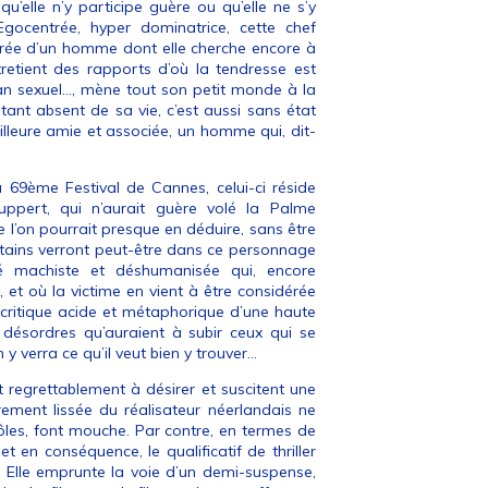
u’elle n’y participe guère ou qu’elle ne s’y
gocentrée, hyper dominatrice, cette chef
parée d’un homme dont elle cherche encore à
tretient des rapports d’où la tendresse est
 plan sexuel…, mène tout son petit monde à la
ant absent de sa vie, c’est aussi sans état
eilleure amie et associée, un homme qui, dit-
u 69ème Festival de Cannes, celui-ci réside
 Huppert, qui n’aurait guère volé la Palme
e l’on pourrait presque en déduire, sans être
tains verront peut-être dans ce personnage
té machiste et déshumanisée qui, encore
, et où la victime en vient à être considérée
a critique acide et métaphorique d’une haute
s désordres qu’auraient à subir ceux qui se
n y verra ce qu’il veut bien y trouver…
t regrettablement à désirer et suscitent une
rement lissée du réalisateur néerlandais ne
drôles, font mouche. Par contre, en termes de
et en conséquence, le qualificatif de thriller
, Elle emprunte la voie d’un demi-suspense,