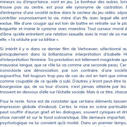
mineurs ou d’importance, sont en jeu. Le bonheur des autres, lorsq
trouve pas au centre, est pour elle synonyme de castration. E
d’entreprise d’une société active dans le secteur du jeu vidéo, sé
contrôler sournoisement la vie, mère d’un fils avec lequel elle en
exclue, fille d’une cougar qui est loin de battre en retraite sur le
baguette et manie le cynisme avec maestria. Tout curseur moral ét
d’âme qu’elle entretient une relation sexuelle avec le mari de sa m
elle, « l’a séduite par sa bêtise ».
Si intérêt il y a dans ce dernier film de Verhoeven, sélectionné a
principalement dans la brillantissime interprétation d’Isabelle
d’interprétation féminine. Sa prestation est tellement magistrale qu
mauvaise langue, que ce rôle lui va comme une seconde peau. Cer
iconoclaste une dénonciation, par son contraire, d’une socié
aujourd’hui, fait toujours trop peu de cas du viol en tant que crime
comme coupable de ce qu’elle a subi. D’autres y liront peut-être l
bourgeoisie qui, de sa tour d’ivoire, n’est jamais atteinte par le
trouvent en dessous d’elle sur l’échelle sociale. Mais à ce titre, chacu
Pour le reste, force est de constater que certains éléments laissen
impression globale d’inabouti. Certes, la mise en scène particuliè
peut souffrir d’aucun grief, et les dialogues, souvent cyniques et 
choix narratif et sur le fond scénaristique, Elle demeure imparfait, 
psychologique ne lui convient qu’à moitié. Dans un premier temps