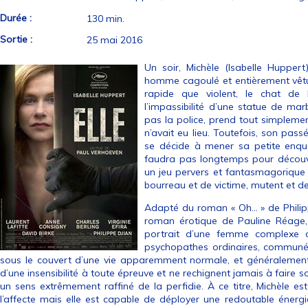
Durée :
130 min.
Sortie :
25 mai 2016
Un soir, Michèle (Isabelle Huppert
homme cagoulé et entièrement vêtu 
rapide que violent, le chat de 
l’impassibilité d’une statue de mar
pas la police, prend tout simplemen
n’avait eu lieu. Toutefois, son pass
se décide à mener sa petite enquête
faudra pas longtemps pour découvrir 
un jeu pervers et fantasmagorique
bourreau et de victime, mutent et d
Adapté du roman « Oh… » de Philippe
roman érotique de Pauline Réage, «
portrait d’une femme complexe do
psychopathes ordinaires, communéme
sous le couvert d’une vie apparemment normale, et généralement i
d’une insensibilité à toute épreuve et ne rechignent jamais à faire s
un sens extrêmement raffiné de la perfidie. À ce titre, Michèle e
l’affecte mais elle est capable de déployer une redoutable énergie