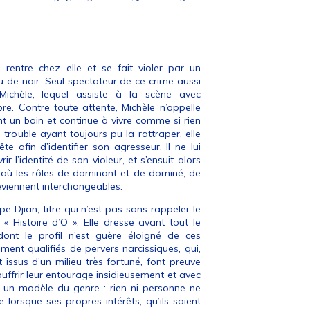
) rentre chez elle et se fait violer par un
de noir. Seul spectateur de ce crime aussi
Michèle, lequel assiste à la scène avec
bre. Contre toute attente, Michèle n’appelle
t un bain et continue à vivre comme si rien
é trouble ayant toujours pu la rattraper, elle
 afin d’identifier son agresseur. Il ne lui
l’identité de son violeur, et s’ensuit alors
 où les rôles de dominant et de dominé, de
eviennent interchangeables.
 Djian, titre qui n’est pas sans rappeler le
 Histoire d’O », Elle dresse avant tout le
nt le profil n’est guère éloigné de ces
nt qualifiés de pervers narcissiques, qui,
ssus d’un milieu très fortuné, font preuve
ouffrir leur entourage insidieusement et avec
st un modèle du genre : rien ni personne ne
 lorsque ses propres intérêts, qu’ils soient