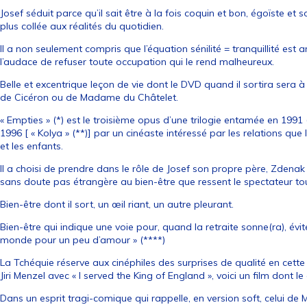
Josef séduit parce qu’il sait être à la fois coquin et bon, égoïste et 
plus collée aux réalités du quotidien.
Il a non seulement compris que l’équation sénilité = tranquillité est
l’audace de refuser toute occupation qui le rend malheureux.
Belle et excentrique leçon de vie dont le DVD quand il sortira sera à
de Cicéron ou de Madame du Châtelet.
« Empties » (*) est le troisième opus d’une trilogie entamée en 1991 
1996 [ « Kolya » (**)] par un cinéaste intéressé par les relations qu
et les enfants.
Il a choisi de prendre dans le rôle de Josef son propre père, Zdenak S
sans doute pas étrangère au bien-être que ressent le spectateur tou
Bien-être dont il sort, un œil riant, un autre pleurant.
Bien-être qui indique une voie pour, quand la retraite sonne(ra), évite
monde pour un peu d’amour » (****)
La Tchéquie réserve aux cinéphiles des surprises de qualité en cett
Jiri Menzel avec « I served the King of England », voici un film dont 
Dans un esprit tragi-comique qui rappelle, en version soft, celui de 