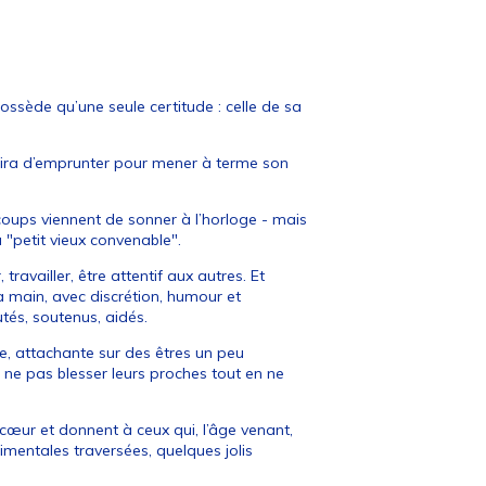
ossède qu’une seule certitude : celle de sa
hoisira d’emprunter pour mener à terme son
 coups viennent de sonner à l’horloge - mais
 "petit vieux convenable".
 travailler, être attentif aux autres. Et
 la main, avec discrétion, humour et
utés, soutenus, aidés.
re, attachante sur des êtres un peu
ne pas blesser leurs proches tout en ne
 cœur et donnent à ceux qui, l’âge venant,
imentales traversées, quelques jolis