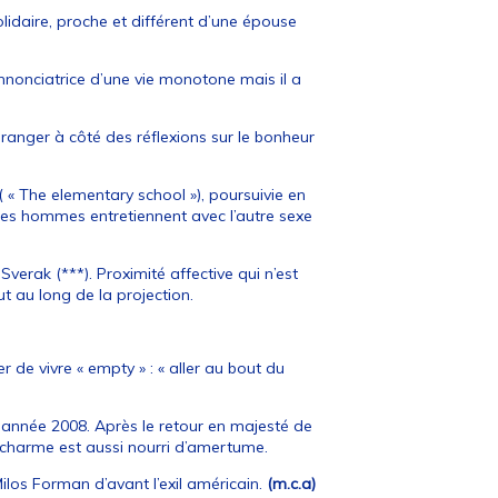
solidaire, proche et différent d’une épouse
 annonciatrice d’une vie monotone mais il a
 ranger à côté des réflexions sur le bonheur
( « The elementary school »), poursuivie en
e les hommes entretiennent avec l’autre sexe
verak (***). Proximité affective qui n’est
t au long de la projection.
r de vivre « empty » : « aller au bout du
e année 2008. Après le retour en majesté de
le charme est aussi nourri d’amertume.
Milos Forman d’avant l’exil américain.
(m.c.a)