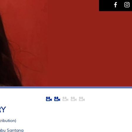
RY
ribution)
Babu Santana