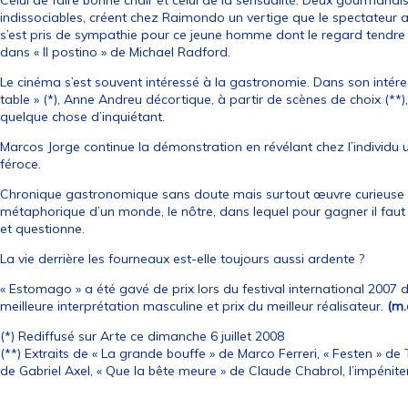
Celui de faire bonne chair et celui de la sensualité. Deux gourmandis
indissociables, créent chez Raimondo un vertige que le spectateur an
s’est pris de sympathie pour ce jeune homme dont le regard tendre 
dans « Il postino » de Michael Radford.
Le cinéma s’est souvent intéressé à la gastronomie. Dans son inté
table » (*), Anne Andreu décortique, à partir de scènes de choix (**)
quelque chose d’inquiétant.
Marcos Jorge continue la démonstration en révélant chez l’individu u
féroce.
Chronique gastronomique sans doute mais surtout œuvre curieuse s
métaphorique d’un monde, le nôtre, dans lequel pour gagner il faut
et questionne.
La vie derrière les fourneaux est-elle toujours aussi ardente ?
« Estomago » a été gavé de prix lors du festival international 2007 de
meilleure interprétation masculine et prix du meilleur réalisateur.
(m.
(*) Rediffusé sur Arte ce dimanche 6 juillet 2008
(**) Extraits de « La grande bouffe » de Marco Ferreri, « Festen » de
de Gabriel Axel, « Que la bête meure » de Claude Chabrol, l’impéni