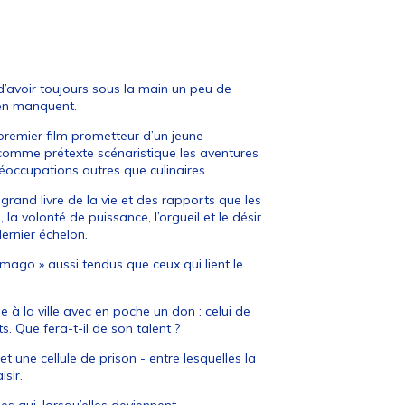
d’avoir toujours sous la main un peu de
 en manquent.
premier film prometteur d’un jeune
t comme prétexte scénaristique les aventures
éoccupations autres que culinaires.
e grand livre de la vie et des rapports que les
 la volonté de puissance, l’orgueil et le désir
dernier échelon.
omago » aussi tendus que ceux qui lient le
 à la ville avec en poche un don : celui de
. Que fera-t-il de son talent ?
t une cellule de prison - entre lesquelles la
sir.