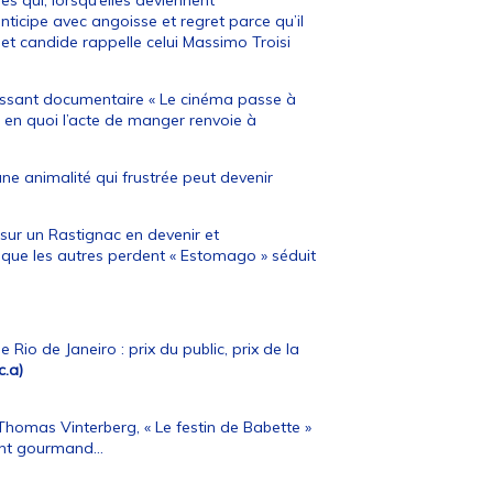
es qui, lorsqu’elles deviennent
ticipe avec angoisse et regret parce qu’il
et candide rappelle celui Massimo Troisi
ressant documentaire « Le cinéma passe à
, en quoi l’acte de manger renvoie à
ne animalité qui frustrée peut devenir
ur un Rastignac en devenir et
 que les autres perdent « Estomago » séduit
 Rio de Janeiro : prix du public, prix de la
c.a)
 Thomas Vinterberg, « Le festin de Babette »
tent gourmand…