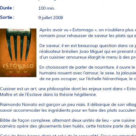
Durée :
100 min.
Sortie :
9 juillet 2008
Après avoir vu « Estomago », on n’oubliera plus 
romarin pour rehausser de saveur les plats qui
De saveur, il en est beaucoup question dans ce 
réalisateur brésilien Joao Miguel qui en prenan
d’un cuisinier amoureux élargit le menu à des pr
En choisissant de parler de nourriture, il ouvre l
humains nouent avec l’amour, le sexe, la jalousie,
de ne pas occuper, sur l’échelle hiérarchique, le 
Cuisiner est un art, une philosophie dont les enjeux sont dans « Est
Maître et de l’Esclave dans la théorie hégélienne.
Raimondo Nonato est garçon un peu niais. Il débarque de son village
savoir accommoder les ingrédients pour en faire des plats succulents
Bâtie de façon complexe, alternant deux unités de lieu - une cuisine e
caméra opère des glissements bien huilés, cette histoire parle de plai