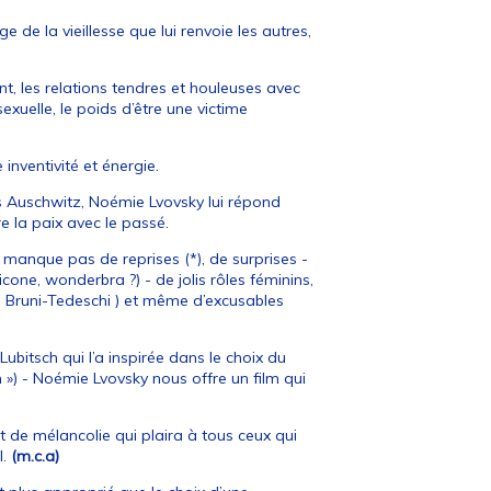
e la vieillesse que lui renvoie les autres,
t, les relations tendres et houleuses avec
sexuelle, le poids d’être une victime
inventivité et énergie.
ès Auschwitz, Noémie Lvovsky lui répond
re la paix avec le passé.
 manque pas de reprises (*), de surprises -
ne, wonderbra ?) - de jolis rôles féminins,
ia Bruni-Tedeschi ) et même d’excusables
Lubitsch qui l’a inspirée dans le choix du
) - Noémie Lvovsky nous offre un film qui
t de mélancolie qui plaira à tous ceux qui
l.
(m.c.a)