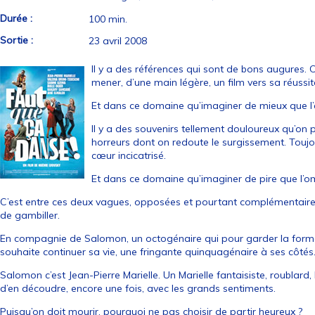
Durée :
100 min.
Sortie :
23 avril 2008
Il y a des références qui sont de bons augures
mener, d’une main légère, un film vers sa réussit
Et dans ce domaine qu’imaginer de mieux que l’ai
Il y a des souvenirs tellement douloureux qu’on
horreurs dont on redoute le surgissement. Toujou
cœur incicatrisé.
Et dans ce domaine qu’imaginer de pire que l’o
C’est entre ces deux vagues, opposées et pourtant complémentair
de gambiller.
En compagnie de Salomon, un octogénaire qui pour garder la forme
souhaite continuer sa vie, une fringante quinquagénaire à ses côtés
Salomon c’est Jean-Pierre Marielle. Un Marielle fantaisiste, roublard
d’en découdre, encore une fois, avec les grands sentiments.
Puisqu’on doit mourir, pourquoi ne pas choisir de partir heureux ?