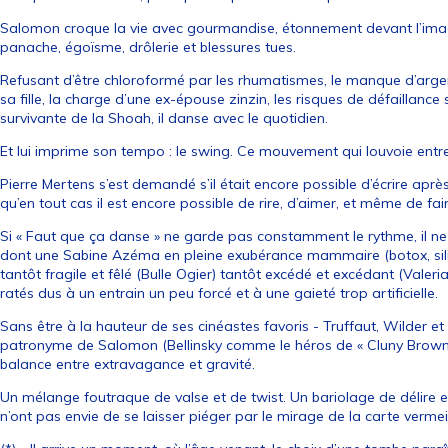
Salomon croque la vie avec gourmandise, étonnement devant l’image d
panache, égoïsme, drôlerie et blessures tues.
Refusant d’être chloroformé par les rhumatismes, le manque d’argen
sa fille, la charge d’une ex-épouse zinzin, les risques de défaillance 
survivante de la Shoah, il danse avec le quotidien.
Et lui imprime son tempo : le swing. Ce mouvement qui louvoie entre 
Pierre Mertens s’est demandé s’il était encore possible d’écrire apr
qu’en tout cas il est encore possible de rire, d’aimer, et même de fai
Si « Faut que ça danse » ne garde pas constamment le rythme, il ne
dont une Sabine Azéma en pleine exubérance mammaire (botox, silico
tantôt fragile et fêlé (Bulle Ogier) tantôt excédé et excédant (Valer
ratés dus à un entrain un peu forcé et à une gaieté trop artificielle.
Sans être à la hauteur de ses cinéastes favoris - Truffaut, Wilder et 
patronyme de Salomon (Bellinsky comme le héros de « Cluny Brown »
balance entre extravagance et gravité.
Un mélange foutraque de valse et de twist. Un bariolage de délire e
n’ont pas envie de se laisser piéger par le mirage de la carte vermei