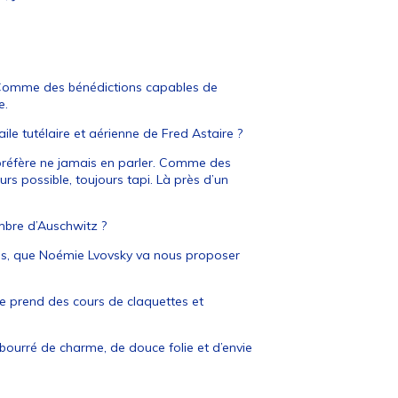
. Comme des bénédictions capables de
e.
le tutélaire et aérienne de Fred Astaire ?
 préfère ne jamais en parler. Comme des
rs possible, toujours tapi. Là près d’un
mbre d’Auschwitz ?
es, que Noémie Lvovsky va nous proposer
 prend des cours de claquettes et
.
, bourré de charme, de douce folie et d’envie