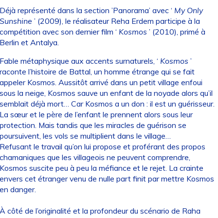
Déjà représenté dans la section ’Panorama’ avec ‘
My Only
Sunshine
’ (2009), le réalisateur Reha Erdem participe à la
compétition avec son dernier film ‘
Kosmos
’ (2010), primé à
Berlin et Antalya.
Fable métaphysique aux accents surnaturels, ‘
Kosmos
’
raconte l’histoire de Battal, un homme étrange qui se fait
appeler Kosmos. Aussitôt arrivé dans un petit village enfoui
sous la neige, Kosmos sauve un enfant de la noyade alors qu’il
semblait déjà mort… Car Kosmos a un don : il est un guérisseur.
La sœur et le père de l’enfant le prennent alors sous leur
protection. Mais tandis que les miracles de guérison se
poursuivent, les vols se multiplient dans le village…
Refusant le travail qu’on lui propose et proférant des propos
chamaniques que les villageois ne peuvent comprendre,
Kosmos suscite peu à peu la méfiance et le rejet. La crainte
envers cet étranger venu de nulle part finit par mettre Kosmos
en danger.
À côté de l’originalité et la profondeur du scénario de Raha