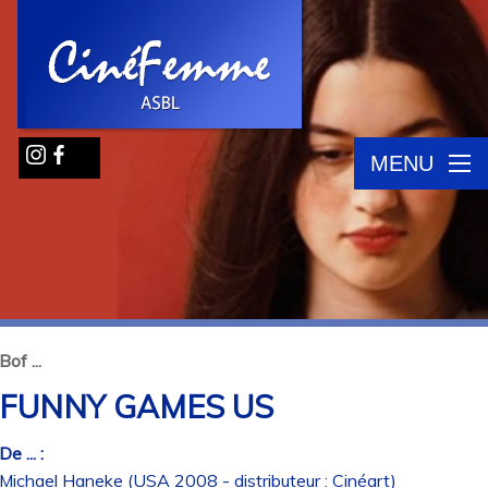
MENU
Bof ...
FUNNY GAMES US
De ... :
Michael Haneke (USA 2008 - distributeur : Cinéart)