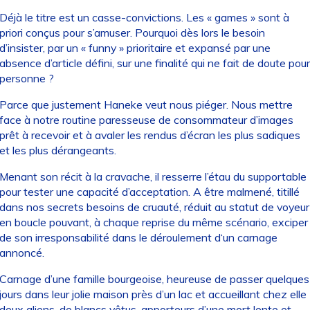
Déjà le titre est un casse-convictions. Les « games » sont à
priori conçus pour s’amuser. Pourquoi dès lors le besoin
d’insister, par un « funny » prioritaire et expansé par une
absence d’article défini, sur une finalité qui ne fait de doute pour
personne ?
Parce que justement Haneke veut nous piéger. Nous mettre
face à notre routine paresseuse de consommateur d’images
prêt à recevoir et à avaler les rendus d’écran les plus sadiques
et les plus dérangeants.
Menant son récit à la cravache, il resserre l’étau du supportable
pour tester une capacité d’acceptation. A être malmené, titillé
dans nos secrets besoins de cruauté, réduit au statut de voyeur
en boucle pouvant, à chaque reprise du même scénario, exciper
de son irresponsabilité dans le déroulement d‘un carnage
annoncé.
Carnage d’une famille bourgeoise, heureuse de passer quelques
jours dans leur jolie maison près d’un lac et accueillant chez elle
deux aliens, de blancs vêtus, apporteurs d’une mort lente et