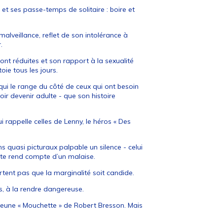
et ses passe-temps de solitaire : boire et
alveillance, reflet de son intolérance à
.
 sont réduites et son rapport à la sexualité
oie tous les jours.
 qui le range du côté de ceux qui ont besoin
voir devenir adulte - que son histoire
 rappelle celles de Lenny, le héros « Des
 quasi picturaux palpable un silence - celui
éaste rend compte d’un malaise.
rtent pas que la marginalité soit candide.
ois, à la rendre dangereuse.
a jeune « Mouchette » de Robert Bresson. Mais