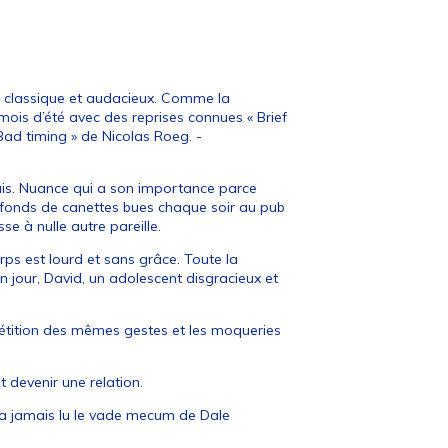
, classique et audacieux. Comme la
ois d’été avec des reprises connues « Brief
ad timing » de Nicolas Roeg. -
ndais. Nuance qui a son importance parce
s fonds de canettes bues chaque soir au pub
se à nulle autre pareille.
orps est lourd et sans grâce. Toute la
Un jour, David, un adolescent disgracieux et
pétition des mêmes gestes et les moqueries
t devenir une relation.
’a jamais lu le vade mecum de Dale