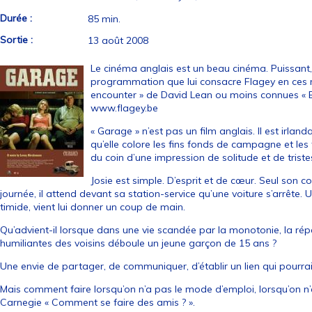
Durée :
85 min.
Sortie :
13 août 2008
Le cinéma anglais est un beau cinéma. Puissant
programmation que lui consacre Flagey en ces m
encounter » de David Lean ou moins connues « B
www.flagey.be
« Garage » n’est pas un film anglais. Il est irla
qu’elle colore les fins fonds de campagne et le
du coin d’une impression de solitude et de tristes
Josie est simple. D’esprit et de cœur. Seul son c
journée, il attend devant sa station-service qu’une voiture s’arrête. 
timide, vient lui donner un coup de main.
Qu’advient-il lorsque dans une vie scandée par la monotonie, la ré
humiliantes des voisins déboule un jeune garçon de 15 ans ?
Une envie de partager, de communiquer, d’établir un lien qui pourrai
Mais comment faire lorsqu’on n’a pas le mode d’emploi, lorsqu’on n
Carnegie « Comment se faire des amis ? ».