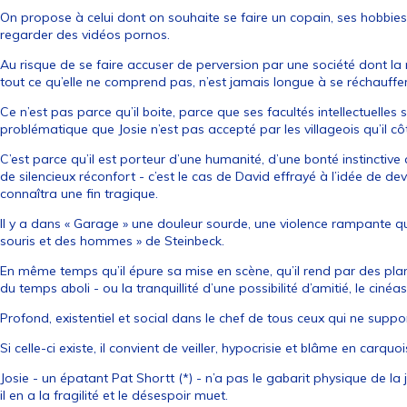
On propose à celui dont on souhaite se faire un copain, ses hobbies 
regarder des vidéos pornos.
Au risque de se faire accuser de perversion par une société dont la m
tout ce qu’elle ne comprend pas, n’est jamais longue à se réchauffer
Ce n’est pas parce qu’il boite, parce que ses facultés intellectuelles
problématique que Josie n’est pas accepté par les villageois qu’il côt
C’est parce qu’il est porteur d’une humanité, d’une bonté instinctive
de silencieux réconfort - c’est le cas de David effrayé à l’idée de de
connaîtra une fin tragique.
Il y a dans « Garage » une douleur sourde, une violence rampante qui
souris et des hommes » de Steinbeck.
En même temps qu’il épure sa mise en scène, qu’il rend par des plans
du temps aboli - ou la tranquillité d’une possibilité d’amitié, le cin
Profond, existentiel et social dans le chef de tous ceux qui ne suppo
Si celle-ci existe, il convient de veiller, hypocrisie et blâme en carqu
Josie - un épatant Pat Shortt (*) - n’a pas le gabarit physique de l
il en a la fragilité et le désespoir muet.