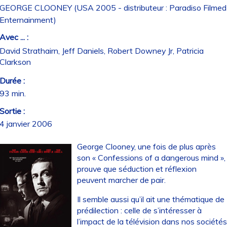
GEORGE CLOONEY (USA 2005 - distributeur : Paradiso Filmed
Enternainment)
Avec ... :
David Strathairn, Jeff Daniels, Robert Downey Jr, Patricia
Clarkson
Durée :
93 min.
Sortie :
4 janvier 2006
George Clooney, une fois de plus après
son « Confessions of a dangerous mind »,
prouve que séduction et réflexion
peuvent marcher de pair.
Il semble aussi qu’il ait une thématique de
prédilection : celle de s’intéresser à
l’impact de la télévision dans nos société