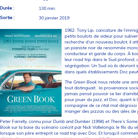
Durée :
130 min.
Sortie :
30 janvier 2019
1962. Tony Lip, caricature de l’immigr
petits boulots de videur pour subven
recherche d’un nouveau boulot, il att
un pianiste noir de renommée mond
conducteur et garde du corps. À bord
leur road trip dans le Sud profond, 
ségrégation. Un Sud où ils devront s
dans quels établissements Doc peut
The Green Book
nous relate une am
tout distinguait : la provenance social
jamais pensé pouvoir se lier d’amit
pour jouer du jazz, et Doc, quant à l
compagnie de ce rital mal dégrossi
manger des pizzas ou des ailes de 
Peter Farrelly, connu pour
Dumb and Dumber
(1994) et
There’s Some
Book
sur la base du scénario coécrit par Nick Vallelonga, le fils du v
lorsque son père entreprit ce
road trip
avec Doc. Et lorsqu’il commen