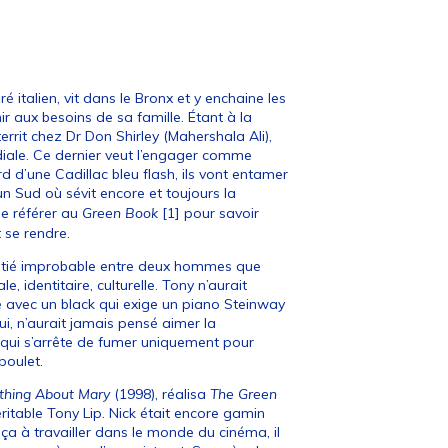
é italien, vit dans le Bronx et y enchaine les
ir aux besoins de sa famille. Étant à la
errit chez Dr Don Shirley (Mahershala Ali),
iale. Ce dernier veut l’engager comme
 d’une Cadillac bleu flash, ils vont entamer
un Sud où sévit encore et toujours la
e référer au
Green Book
[
1
]
pour savoir
 se rendre.
itié improbable entre deux hommes que
e, identitaire, culturelle. Tony n’aurait
ié avec un black qui exige un piano Steinway
ui, n’aurait jamais pensé aimer la
 qui s’arrête de fumer uniquement pour
poulet.
thing About Mary
(1998), réalisa
The Green
éritable Tony Lip. Nick était encore gamin
ça à travailler dans le monde du cinéma, il