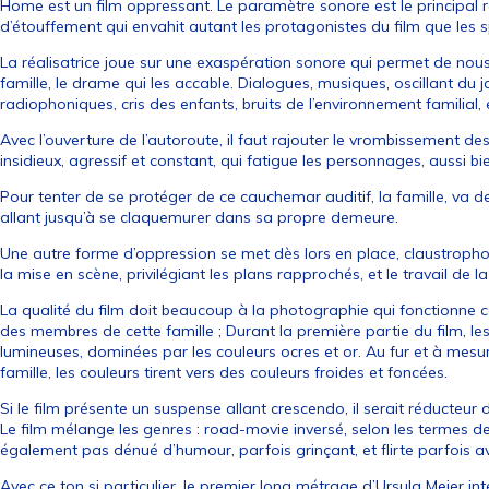
Home est un film oppressant. Le paramètre sonore est le principal 
d’étouffement qui envahit autant les protagonistes du film que les 
La réalisatrice joue sur une exaspération sonore qui permet de nou
famille, le drame qui les accable. Dialogues, musiques, oscillant du
radiophoniques, cris des enfants, bruits de l’environnement familial, 
Avec l’ouverture de l’autoroute, il faut rajouter le vrombissement des
insidieux, agressif et constant, qui fatigue les personnages, aussi
Pour tenter de se protéger de ce cauchemar auditif, la famille, va de
allant jusqu’à se claquemurer dans sa propre demeure.
Une autre forme d’oppression se met dès lors en place, claustrophobi
la mise en scène, privilégiant les plans rapprochés, et le travail de
La qualité du film doit beaucoup à la photographie qui fonctionne
des membres de cette famille ; Durant la première partie du film, le
lumineuses, dominées par les couleurs ocres et or. Au fur et à mes
famille, les couleurs tirent vers des couleurs froides et foncées.
Si le film présente un suspense allant crescendo, il serait réducteur 
Le film mélange les genres : road-movie inversé, selon les termes de la
également pas dénué d’humour, parfois grinçant, et flirte parfois av
Avec ce ton si particulier, le premier long métrage d’Ursula Meier i