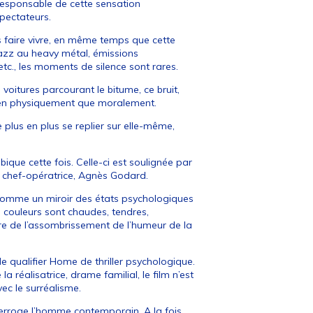
responsable de cette sensation
spectateurs.
s faire vivre, en même temps que cette
 jazz au heavy métal, émissions
etc., les moments de silence sont rares.
 voitures parcourant le bitume, ce bruit,
 bien physiquement que moralement.
 plus en plus se replier sur elle-même,
que cette fois. Celle-ci est soulignée par
 la chef-opératrice, Agnès Godard.
 comme un miroir des états psychologiques
s couleurs sont chaudes, tendres,
ure de l’assombrissement de l’humeur de la
de qualifier Home de thriller psychologique.
 réalisatrice, drame familial, le film n’est
ec le surréalisme.
nterroge l’homme contemporain. A la fois