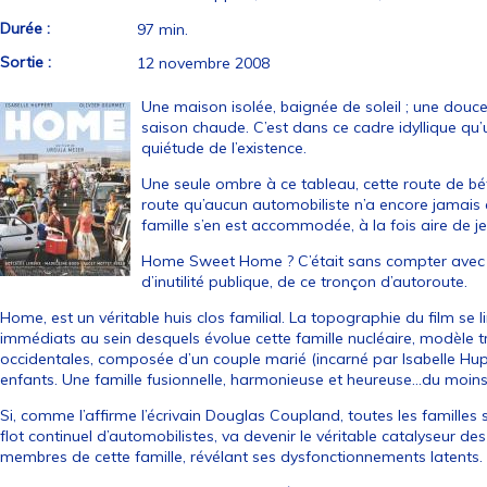
Durée :
97 min.
Sortie :
12 novembre 2008
Une maison isolée, baignée de soleil ; une douc
saison chaude. C’est dans ce cadre idyllique qu’u
quiétude de l’existence.
Une seule ombre à ce tableau, cette route de bét
route qu’aucun automobiliste n’a encore jamais e
famille s’en est accommodée, à la fois aire de j
Home Sweet Home ? C’était sans compter avec l
d’inutilité publique, de ce tronçon d’autoroute.
Home, est un véritable huis clos familial. La topographie du film se 
immédiats au sein desquels évolue cette famille nucléaire, modèle tr
occidentales, composée d’un couple marié (incarné par Isabelle Hupp
enfants. Une famille fusionnelle, harmonieuse et heureuse…du moin
Si, comme l’affirme l’écrivain Douglas Coupland, toutes les familles
flot continuel d’automobilistes, va devenir le véritable catalyseur d
membres de cette famille, révélant ses dysfonctionnements latents.