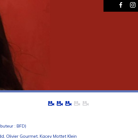
ibuteur : BFD)
d, Olivier Gourmet, Kacey Mottet Klein