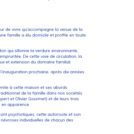
eur de vivre qu’accompagne la venue de la
ne famille a élu domicile et profite en toute
on qui sillonne la verdure environnante,
mpruntée. De cette voie de circulation, la
eux et extension du domaine familial.
’inauguration prochaine, après dix années
limite à cette maison et ses abords
aditionnel de la famille dans nos sociétés
ert et Olivier Gourmet) et de leurs trois
s en apparence.
 sont psychotiques, cette autoroute et son
es névroses individuelles de chacun des