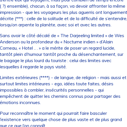
( ?) ensemble), chacun, à sa façon, va devoir affronter la même
impression - que les voyageurs les plus aguerris ont longuemen
décrite (***) : celle de la solitude et de la difficulté de s’entendre
lorsqu’on arpente la planète, avec soi et avec les autres.
Sans avoir le côté décalé de « The Darjeeling limited » de Wes
Anderson ou la profondeur du « Nocturne indien » d’Alain
Corneau, « Hotel .. . » a le mérite de poser un regard lucide,
tantôt plein d’humour tantôt proche du désenchantement, sur
le bagage le plus lourd du touriste : celui des limites avec
lesquelles il regarde le pays visité.
Limites extérieures (****) - de langue, de religion - mais aussi et
surtout limites intérieures - ego, idées toute faites, désirs
impossibles à combler, insécurités personnelles - qui
empêchent de quitter les chemins connus pour partager des
émotions inconnues.
Pour reconnaître le moment qui pourrait faire basculer
l’existence vers quelque chose de plus vaste et de plus grand
que ce que l’on connaît.