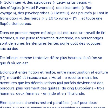
(« Goldfinger »), des suicidaires (« Leaving las vegas »),
des réfugiés (« Hotel Rwanda »), des résistants (« Bon
voyage »), des psychopathes (« Hostel »), des paumés (« Lost i
translation »), des héros (« 3.10 to yuma ») (*) … et toute une
flopée d’amoureux.
Dans ce premier moyen métrage, qui est aussi un travail de fin
d’études, d’une jeune réalisatrice allemande, les personnages
sont de jeunes trentenaires tentés par le goût des voyages,
sac au dos.
De l’ailleurs comme tentative d’être plus heureux là où l’on va
que là où l’on est.
Balançant entre fiction et réalité, entre improvisation et écriture
(**), maturité et insouciance, « Hotel … » raconte moins les
aventures que les déambulations (qui parfois deviennent des
parcours, plus rarement des quêtes) de cinq Européens - trois
hommes, deux femmes - en Inde et en Thaïlande.
Bien que leurs chemins restent parallèles (sauf pour deux
d’entre eux qui voyagent, mais pour combien de temps encore