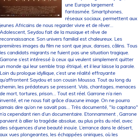
une Europe largement
fantasmée. Smartphones,
réseaux sociaux, permettent aux
jeunes Africains de nous regarder vivre et de rêver…
Adolescent, Seydou fait de la musique et rêve de
reconnaissance. Son univers familial est chaleureux. Les
premières images du film ne sont que jeux, danses, câlins. Tous
les candidats migrants ne fuient pas une situation tragique.
Garrone s’est intéressé à ceux qui veulent simplement quitter
un monde qui leur semble trop étriqué, et il leur laisse la parole.
Loin du prologue idyllique, c’est une réalité effrayante
qu’affrontent Saydou et son cousin Moussa. Tout au long du
chemin, les prédateurs se pressent. Vols, chantages, menaces
de mort, tortures, prison… Tout est réel. Garrone n’a rien
inventé, et ne nous fait grâce d’aucune image. On ne pourra
jamais dire qu’on ne savait pas… Très documenté, "Io capitano"
n’a cependant rien d’un documentaire. Etonnamment , Garrone
parvient à allier la tragédie absolue, au plus près du réel, avec
des séquences d’une beauté inouïe. L’errance dans le désert,
aux vues plongeantes, les échappées oniriques, où les