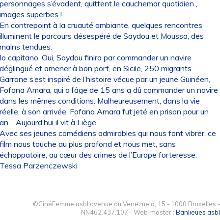
personnages s’évadent, quittent le cauchemar quotidien ,
images superbes !
En contrepoint à la cruauté ambiante, quelques rencontres
illuminent le parcours désespéré de Saydou et Moussa, des
mains tendues.
Io capitano. Oui, Saydou finira par commander un navire
déglingué et amener à bon port, en Sicile, 250 migrants.
Garrone s’est inspiré de l’histoire vécue par un jeune Guinéen,
Fofana Amara, qui a l’âge de 15 ans a dû commander un navire
dans les mêmes conditions. Malheureusement, dans la vie
réelle, à son arrivée, Fofana Amara fut jeté en prison pour un
an… Aujourd’hui il vit à Liège.
Avec ses jeunes comédiens admirables qui nous font vibrer, ce
film nous touche au plus profond et nous met, sans
échappatoire, au cœur des crimes de l’Europe forteresse.
Tessa Parzenczewski
©CinéFemme asbl avenue du Venezuela, 15 - 1000 Bruxelles -
NN462.437.107 - Web-master :
Banlieues asbl