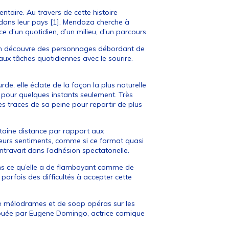
entaire. Au travers de cette histoire
 dans leur pays [1], Mendoza cherche à
ice d’un quotidien, d’un milieu, d’un parcours.
, on découvre des personnages débordant de
r aux tâches quotidiennes avec le sourire.
urde, elle éclate de la façon la plus naturelle
is pour quelques instants seulement. Très
les traces de sa peine pour repartir de plus
taine distance par rapport aux
eurs sentiments, comme si ce format quasi
ntravait dans l’adhésion spectatorielle.
dans ce qu’elle a de flamboyant comme de
 parfois des difficultés à accepter cette
 de mélodrames et de soap opéras sur les
st jouée par Eugene Domingo, actrice comique