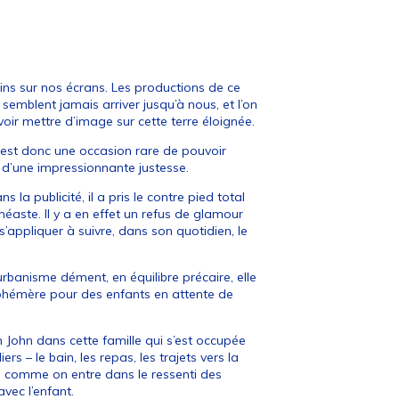
pins sur nos écrans. Les productions de ce
 semblent jamais arriver jusqu’à nous, et l’on
oir mettre d’image sur cette terre éloignée.
est donc une occasion rare de pouvoir
m d’une impressionnante justesse.
la publicité, il a pris le contre pied total
néaste. Il y a en effet un refus de glamour
’appliquer à suivre, dans son quotidien, le
urbanisme dément, en équilibre précaire, elle
 éphémère pour des enfants en attente de
n John dans cette famille qui s’est occupée
rs – le bain, les repas, les trajets vers la
, comme on entre dans le ressenti des
vec l’enfant.