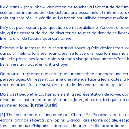
Il y a dans « John John » l’aspiration de toucher à l’exactitude docum
scénarisée, incarnée par des acteurs professionnels et même stars
débusquer le réel, le véridique. La fiction est utilisée comme révélatr
Il n’y est pour autant pas question de misérabilisme. Au contraire
vie, qui ne cessent de rire, de discuter de tout et de rien, de se livre
Bref, d’aller de l’avant, quoi qu’il arrive.
Et lorsque la tristesse de la séparation sourd, qu’elle devient trop lo
qui soit. Thelma, la mère nourricière, se laisse aller aux larmes, ma
vite, elle passe ses longs doigts sur son visage ruisselant et efface 
belle, vers un nouvel enfant à choyer.
On pourrait regretter que cette pudeur exacerbée engendre une cer
personnages. On ressent comme une retenue face à leurs actes, à l
documentaire, fait de suivi, de trajet, de déconstruction de gestes, e
Mais c’est peut-être tout simplement la représentation de la vie, 
désolant, si justement montrée dans « John John » qui fait que l’on a
réalité en face.
(Justine Gustin)
[1] Thelma, la mère, est incarnée par Cherrie Pie Picache, vedette
écrans, grands et petits, philippins. Bianca, l’assistante sociale, e
très connue aux Philippines, dont c’est le premier rôle dramatique.