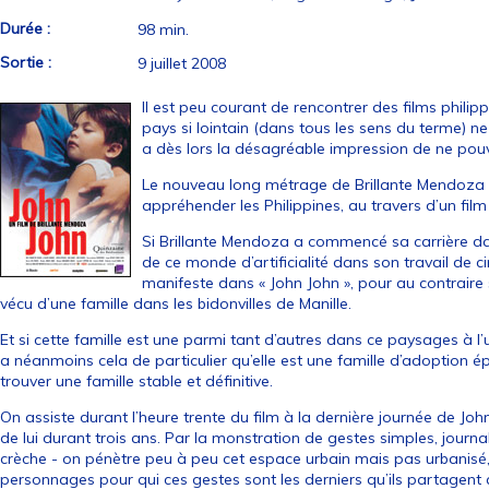
Durée :
98 min.
Sortie :
9 juillet 2008
Il est peu courant de rencontrer des films philip
pays si lointain (dans tous les sens du terme) ne
a dès lors la désagréable impression de ne pouv
Le nouveau long métrage de Brillante Mendoza 
appréhender les Philippines, au travers d’un fil
Si Brillante Mendoza a commencé sa carrière dans 
de ce monde d’artificialité dans son travail de ci
manifeste dans « John John », pour au contraire s
vécu d’une famille dans les bidonvilles de Manille.
Et si cette famille est une parmi tant d’autres dans ce paysages à l’
a néanmoins cela de particulier qu’elle est une famille d’adoption
trouver une famille stable et définitive.
On assiste durant l’heure trente du film à la dernière journée de Joh
de lui durant trois ans. Par la monstration de gestes simples, journalie
crèche - on pénètre peu à peu cet espace urbain mais pas urbanisé
personnages pour qui ces gestes sont les derniers qu’ils partagent a