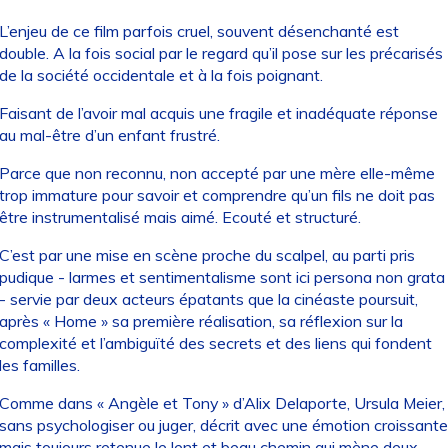
L’enjeu de ce film parfois cruel, souvent désenchanté est
double. A la fois social par le regard qu’il pose sur les précarisés
de la société occidentale et à la fois poignant.
Faisant de l’avoir mal acquis une fragile et inadéquate réponse
au mal-être d’un enfant frustré.
Parce que non reconnu, non accepté par une mère elle-même
trop immature pour savoir et comprendre qu’un fils ne doit pas
être instrumentalisé mais aimé. Ecouté et structuré.
C’est par une mise en scène proche du scalpel, au parti pris
pudique - larmes et sentimentalisme sont ici persona non grata
- servie par deux acteurs épatants que la cinéaste poursuit,
après « Home » sa première réalisation, sa réflexion sur la
complexité et l’ambiguïté des secrets et des liens qui fondent
les familles.
Comme dans « Angèle et Tony » d’Alix Delaporte, Ursula Meier,
sans psychologiser ou juger, décrit avec une émotion croissante
mais toujours retenue le lent et beau chemin qui mène deux