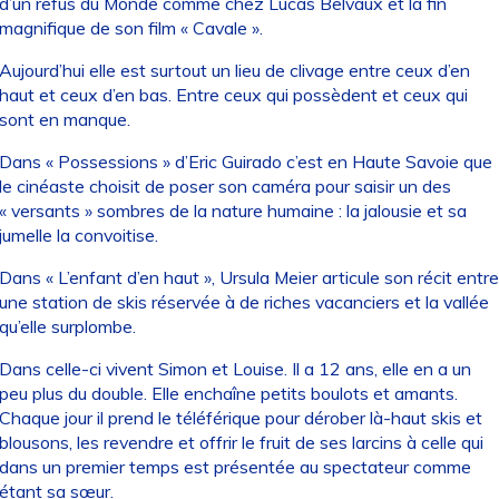
d’un refus du Monde comme chez Lucas Belvaux et la fin
magnifique de son film « Cavale ».
Aujourd’hui elle est surtout un lieu de clivage entre ceux d’en
haut et ceux d’en bas. Entre ceux qui possèdent et ceux qui
sont en manque.
Dans « Possessions » d’Eric Guirado c’est en Haute Savoie que
le cinéaste choisit de poser son caméra pour saisir un des
« versants » sombres de la nature humaine : la jalousie et sa
jumelle la convoitise.
Dans « L’enfant d’en haut », Ursula Meier articule son récit entre
une station de skis réservée à de riches vacanciers et la vallée
qu’elle surplombe.
Dans celle-ci vivent Simon et Louise. Il a 12 ans, elle en a un
peu plus du double. Elle enchaîne petits boulots et amants.
Chaque jour il prend le téléférique pour dérober là-haut skis et
blousons, les revendre et offrir le fruit de ses larcins à celle qui
dans un premier temps est présentée au spectateur comme
étant sa sœur.