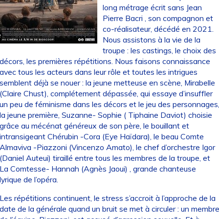
long métrage écrit sans Jean
Pierre Bacri , son compagnon et
co-réalisateur, décédé en 2021.
Nous assistons à la vie de la
troupe : les castings, le choix des
décors, les premières répétitions. Nous faisons connaissance
avec tous les acteurs dans leur rôle et toutes les intrigues
semblent déjà se nouer : la jeune metteuse en scène, Mirabelle
(Claire Chust), complétement dépassée, qui essaye d’insuffler
un peu de féminisme dans les décors et le jeu des personnages
la jeune première, Suzanne- Sophie ( Tiphaine Daviot) choisie
grâce au mécénat généreux de son père, le bouillant et
intransigeant Chérubin -Cora (Eye Haïdara), le beau Comte
Almaviva -Piazzoni (Vincenzo Amato), le chef d’orchestre Igor
(Daniel Auteui) tiraillé entre tous les membres de la troupe, et
La Comtesse- Hannah (Agnès Jaoui) , grande chanteuse
lyrique de l’opéra.
Les répétitions continuent, le stress s’accroit à l’approche de la
date de la générale quand un bruit se met à circuler : un membr