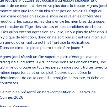
de l’équipe, Piazzoni, est accusé d’agression sexuelle. Et à
partir de ce moment, rien ne va plus dans la troupe. Agnes Jaoui
montre bien que l’objet du film n’est pas de savoir s’il s’agit ou
non d’une agression sexuelle, mais de révéler les différentes
réactions, les cassures, les clans entre les membres du groupe,
en fonction de l’âge, des statuts et des conditions de chacun.
“Dès qu’on entend agression sexuelle, il n’y a plus de réflexion, il
n’y a que de l’émotion, donc on ne sait pas si c’est une main sur
un genou ou un viol caractérisé” précise la réalisatrice.
Dans ce climat, la pièce pourra t-telle être jouée ?
Agnes Jaoui réussit un film superbe, plein d’énergie, avec des
dialogues succulents. Il y a , comme dans ses anciens films, une
alchimie du groupe où tous les personnages sont traités avec la
même importance et on se plait à suivre avec délice le
déroulement de cette comédie ambigüe, complexe, et riche en
contrastes .
Ce film a éé présenté en hors-compétition au Festival de
Cannes 2026
France Soubeyran