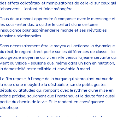
des effets collatéraux et manipulatoires de celle-ci sur ceux qui
l’observent - l’enfant et l’aide ménagère.
Tous deux devant apprendre à composer avec le mensonge et
les sous-entendus, à quitter le confort d’une certaine
insouciance pour appréhender le monde et ses inévitables
tensions relationnelles.
Sans nécessairement être le moyeu qui actionne la dynamique
du récit, le regard direct porté sur les différences de classe - la
bourgeoisie moyenne qui vit en ville versus la jeune servante qui
vient du village - souligne que, même dans un Iran en mutation,
la domesticité reste taillable et corvéable à merci.
Le film repose, à l’image de la burqua qui s’enroulant autour de
la roue d’une mobylette la déstabilise, sur de petits gestes,
détails ou attitudes qui, rompant avec le rythme d’une mise en
scène précise, soulignent que l’inattendu et le doute font aussi
partie du chemin de la vie. Et le rendent en conséquence
chaotique.