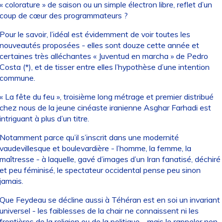
« colorature » de saison ou un simple électron libre, reflet d’un
coup de cœur des programmateurs ?
Pour le savoir, l’idéal est évidemment de voir toutes les
nouveautés proposées - elles sont douze cette année et
certaines très alléchantes « Juventud en marcha » de Pedro
Costa (*), et de tisser entre elles l’hypothèse d’une intention
commune.
« La fête du feu », troisième long métrage et premier distribué
chez nous de la jeune cinéaste iranienne Asghar Farhadi est
intriguant à plus d’un titre.
Notamment parce qu’il s’inscrit dans une modernité
vaudevillesque et boulevardière - l’homme, la femme, la
maîtresse - à laquelle, gavé d’images d’un Iran fanatisé, déchiré
et peu féminisé, le spectateur occidental pense peu sinon
jamais.
Que Feydeau se décline aussi à Téhéran est en soi un invariant
universel - les faiblesses de la chair ne connaissent ni les
frontières de la religion ou de la politique - mais le rappeler non