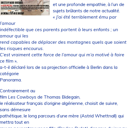
et une profonde empathie, à l’un de
sujets brûlants de notre actualité.
« J’ai été terriblement ému par
l’amour
indéfectible que ces parents portent à leurs enfants ; un
amour qui les
rend capables de déplacer des montagnes quels que soient
les risques encourus.
C’est vraiment cette force de l’amour qui m’a motivé à faire
ce film
»,
a-t-il déclaré lors de sa projection officielle à Berlin dans la
catégorie
Panorama.
Contrairement au
film
Les Cowboys
de Thomas Bidegain,
le réalisateur français d’origine algérienne, choisit de suivre,
sans démesure
pathétique, le long parcours d’une mère (Astrid Whettnall) qui
mettra tout en