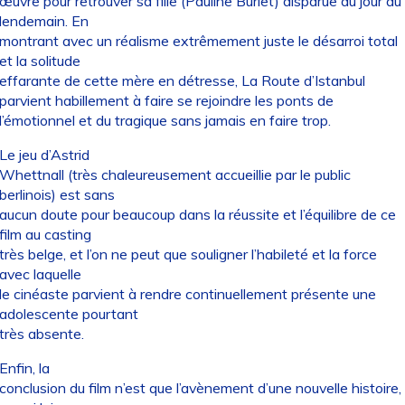
œuvre pour retrouver sa fille (Pauline Burlet) disparue du jour au
lendemain. En
montrant avec un réalisme extrêmement juste le désarroi total
et la solitude
effarante de cette mère en détresse, La Route d’Istanbul
parvient habillement à faire se rejoindre les ponts de
l’émotionnel et du tragique sans jamais en faire trop.
Le jeu d’Astrid
Whettnall (très chaleureusement accueillie par le public
berlinois) est sans
aucun doute pour beaucoup dans la réussite et l’équilibre de ce
film au casting
très belge, et l’on ne peut que souligner l’habileté et la force
avec laquelle
le cinéaste parvient à rendre continuellement présente une
adolescente pourtant
très absente.
Enfin, la
conclusion du film n’est que l’avènement d’une nouvelle histoire,