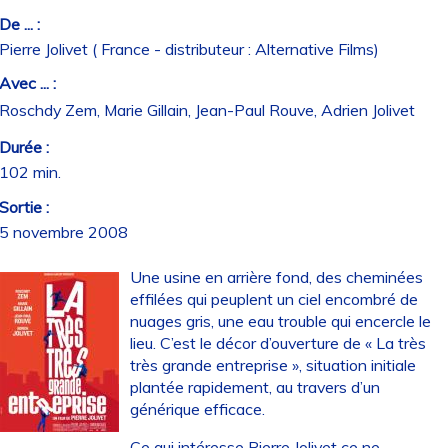
De ... :
Pierre Jolivet ( France - distributeur : Alternative Films)
Avec ... :
Roschdy Zem, Marie Gillain, Jean-Paul Rouve, Adrien Jolivet
Durée :
102 min.
Sortie :
5 novembre 2008
Une usine en arrière fond, des cheminées
effilées qui peuplent un ciel encombré de
nuages gris, une eau trouble qui encercle le
lieu. C’est le décor d’ouverture de « La très
très grande entreprise », situation initiale
plantée rapidement, au travers d’un
générique efficace.
Ce qui intéresse Pierre Jolivet ce ne