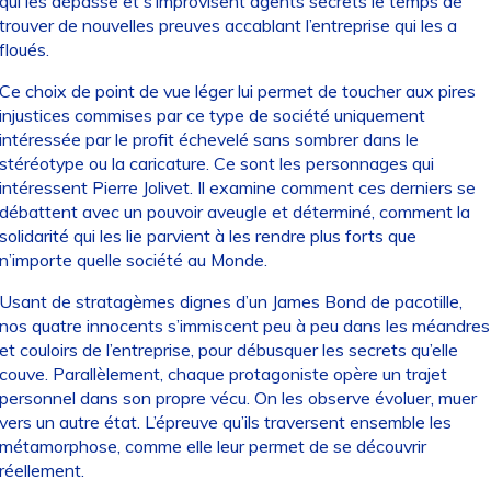
qui les dépasse et s’improvisent agents secrets le temps de
trouver de nouvelles preuves accablant l’entreprise qui les a
floués.
Ce choix de point de vue léger lui permet de toucher aux pires
injustices commises par ce type de société uniquement
intéressée par le profit échevelé sans sombrer dans le
stéréotype ou la caricature. Ce sont les personnages qui
intéressent Pierre Jolivet. Il examine comment ces derniers se
débattent avec un pouvoir aveugle et déterminé, comment la
solidarité qui les lie parvient à les rendre plus forts que
n’importe quelle société au Monde.
Usant de stratagèmes dignes d’un James Bond de pacotille,
nos quatre innocents s’immiscent peu à peu dans les méandres
et couloirs de l’entreprise, pour débusquer les secrets qu’elle
couve. Parallèlement, chaque protagoniste opère un trajet
personnel dans son propre vécu. On les observe évoluer, muer
vers un autre état. L’épreuve qu’ils traversent ensemble les
métamorphose, comme elle leur permet de se découvrir
réellement.