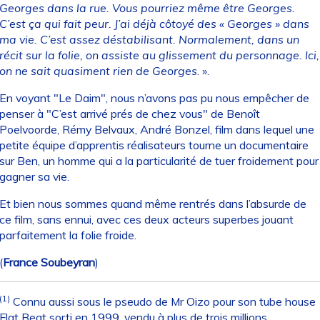
Georges dans la rue. Vous pourriez même être Georges.
C’est ça qui fait peur. J’ai déjà côtoyé des « Georges » dans
ma vie. C’est assez déstabilisant. Normalement, dans un
récit sur la folie, on assiste au glissement du personnage. Ici,
on ne sait quasiment rien de Georges
. ».
En voyant "Le Daim", nous n’avons pas pu nous empêcher de
penser à "C’est arrivé prés de chez vous" de Benoît
Poelvoorde, Rémy Belvaux, André Bonzel, film dans lequel une
petite équipe d’apprentis réalisateurs tourne un documentaire
sur Ben, un homme qui a la particularité de tuer froidement pour
gagner sa vie.
Et bien nous sommes quand même rentrés dans l’absurde de
ce film, sans ennui, avec ces deux acteurs superbes jouant
parfaitement la folie froide.
(
France Soubeyran
)
(1)
Connu aussi sous le pseudo de Mr Oizo pour son tube house
Flat Beat sorti en 1999, vendu à plus de trois millions