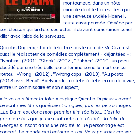
montagneux, dans un hôtel
minable dont le bar est tenu par
une serveuse (Adèle Haenel),
toute aussi paumée. Obsédé par
son blouson qui lui dicte ses actes, il devient cameraman serial
killer avec l’aide de la serveuse.
Quentin Dupieux, star de l’électro sous le nom de Mr. Oizo est
aussi le réalisateur de comédies complétement « déjantées » :
"Nonfilm" (2001), "Steak" (2007), "Rubber" (2010 : un pneu
obsédé par une très belle jeune femme sème la mort sur sa
route), "Wrong" (2012) , "Wrong cops" (2013), "Au poste"
(2018 avec Benoît Poelvoorde : un tête-à-tête, en garde à vue,
entre un commissaire et son suspect)
«
Je voulais filmer la folie
. » explique Quentin Dupieux «
avant,
ce sont mes films qui étaient dingues, pas les personnages.
…Le Daim est donc mon premier film réaliste… C’est la
première fois que je me confronte à la réalité… la folie de
Georges s’inscrit dans une réalité. Ici, le personnage est
concret. Le monde qui l’entoure aussi. Vous pourriez croiser