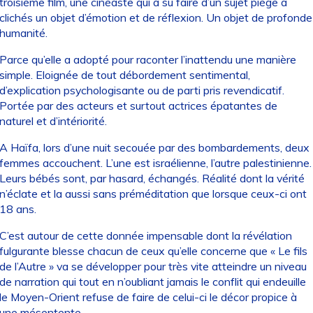
troisième film, une cinéaste qui a su faire d’un sujet piège à
clichés un objet d’émotion et de réflexion. Un objet de profonde
humanité.
Parce qu’elle a adopté pour raconter l’inattendu une manière
simple. Eloignée de tout débordement sentimental,
d’explication psychologisante ou de parti pris revendicatif.
Portée par des acteurs et surtout actrices épatantes de
naturel et d’intériorité.
A Haïfa, lors d’une nuit secouée par des bombardements, deux
femmes accouchent. L’une est israélienne, l’autre palestinienne.
Leurs bébés sont, par hasard, échangés. Réalité dont la vérité
n’éclate et la aussi sans préméditation que lorsque ceux-ci ont
18 ans.
C’est autour de cette donnée impensable dont la révélation
fulgurante blesse chacun de ceux qu’elle concerne que « Le fils
de l’Autre » va se développer pour très vite atteindre un niveau
de narration qui tout en n’oubliant jamais le conflit qui endeuille
le Moyen-Orient refuse de faire de celui-ci le décor propice à
une mésentente.