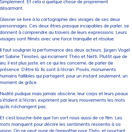
Simplement. Et cela a quelque chose de proprement
désarmant.
Glasner se livre à la cartographie des visages de ses deux
personnages. Ces deux êtres presque incapables de parler, se
donnent à comprendre au travers de leurs expressions. Leurs
visages sont filmés avec une force tranquille et résolue.
Il faut souligner la performance des deux acteurs, Jürgen Vogel
et Sabine Timoteo, qui incarnent Théo et Netti. Plutôt que de
jeu, il est plus juste, en ce qui les concerne, de parler de
présence. D’être là. Ils sont à l’écran. Posés, monuments
humains faillibles qui partagent, pour un instant seulement, un
moment de grâce.
Nudité pudique mais jamais obscène, leur corps et leurs peaux
s’étalent à l’écran, expriment par leurs mouvements les mots
qu’ils n’échangent pas.
Et c’est bouche-bée que l’on sort nous aussi de ce film. Les
mots manquent pour décrire les sentiments ressentis à sa
vision. On ne peut avoir de l’empathie pour Théo, et pourtant,