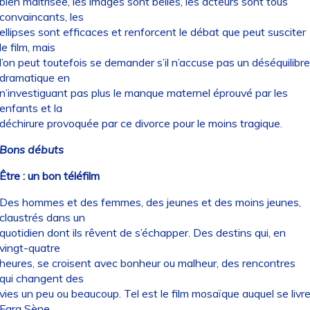
bien maîtrisée, les images sont belles, les acteurs sont tous
convaincants, les
ellipses sont efficaces et renforcent le débat que peut susciter
le film, mais
l’on peut toutefois se demander s’il n’accuse pas un déséquilibre
dramatique en
n’investiguant pas plus le manque maternel éprouvé par les
enfants et la
déchirure provoquée par ce divorce pour le moins tragique.
Bons débuts
Être : un bon téléfilm
Des hommes et des femmes, des jeunes et des moins jeunes,
claustrés dans un
quotidien dont ils rêvent de s’échapper. Des destins qui, en
vingt-quatre
heures, se croisent avec bonheur ou malheur, des rencontres
qui changent des
vies un peu ou beaucoup. Tel est le film mosaïque auquel se livr
Fara Sène