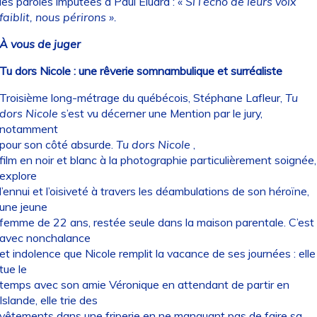
les paroles imputées à Paul Éluard : «
Si l’écho de leurs voix
faiblit, nous périrons ».
À vous de juger
Tu dors Nicole : une rêverie somnambulique et surréaliste
Troisième long-métrage du québécois, Stéphane Lafleur,
Tu
dors Nicole
s’est vu décerner une Mention par le jury,
notamment
pour son côté absurde.
Tu dors Nicole
,
film en noir et blanc à la photographie particulièrement soignée,
explore
l’ennui et l’oisiveté à travers les déambulations de son héroïne,
une jeune
femme de 22 ans, restée seule dans la maison parentale. C’est
avec nonchalance
et indolence que Nicole remplit la vacance de ses journées : elle
tue le
temps avec son amie Véronique en attendant de partir en
Islande, elle trie des
vêtements dans une friperie en ne manquant pas de faire sa