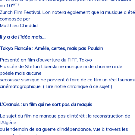
ème
au 10
Zurich Film Festival. L’on notera également que la musique a été
composée par
Matthieu Cheddid.
Il y a de l’idée mais…
Tokyo Fiancée : Amélie, certes, mais pas Poulain
Présenté en film d’ouverture du FIFF,
Tokyo
Fiancée
de Stefan Liberski ne manque ni de charme ni de
poésie mais aucune
secousse sismique ne parvient à faire de ce film un réel tsunami
cinématographique. (
Lire notre chronique à ce sujet
)
L’Oranais : un film qui ne sort pas du maquis
Le sujet du film ne manque pas d’intérêt : la reconstruction de
l’Algérie
au lendemain de sa guerre d’indépendance, vue à travers les