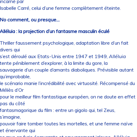
incarné par
Isabelle Carré, celui d’une femme complètement éteinte.
No comment, ou presque…
Alléluia : la projection d’un fantasme masculin éculé
Thriller faussement psychologique, adaptation libre d’un fait
divers qui
s’est déroulé aux Etats-Unis entre 1947 et 1949,
Alléluia
tente péniblement d’explorer, à la limite du gore, la
sauvagerie d’un couple d’amants diaboliques. Prévisible autant
qu’improbable,
le scénario manie l’incrédibilité avec virtuosité. Récompensé du
Méliès d’Or
pour le meilleur film fantastique européen, on ne doute en effet
pas du côté
fantasmagorique du film : entre un gigolo qui, tel Zeus,
s’imagine,
pouvoir faire tomber toutes les mortelles, et une femme naïve
et énervante qui
se mue en furie écœurante et sauvagement jalouse,
Alléluia