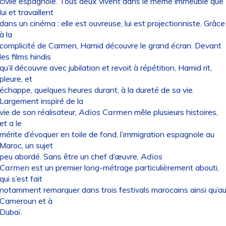
civile espagnole. Tous deux vivent dans le même immeuble que
lui et travaillent
dans un cinéma : elle est ouvreuse, lui est projectionniste. Grâce
à la
complicité de Carmen, Hamid découvre le grand écran. Devant
les films hindis
qu’il découvre avec jubilation et revoit à répétition, Hamid rit,
pleure, et
échappe, quelques heures durant, à la dureté de sa vie.
Largement inspiré de la
vie de son réalisateur,
Adios
Carmen
mêle plusieurs histoires,
et a le
mérite d’évoquer en toile de fond, l’immigration espagnole au
Maroc, un sujet
peu abordé. Sans être un chef d’œuvre,
Adios
Carmen
est un premier long-métrage particulièrement abouti,
qui s’est fait
notamment remarquer dans trois festivals marocains ainsi qu’a
Cameroun et à
Dubaï.