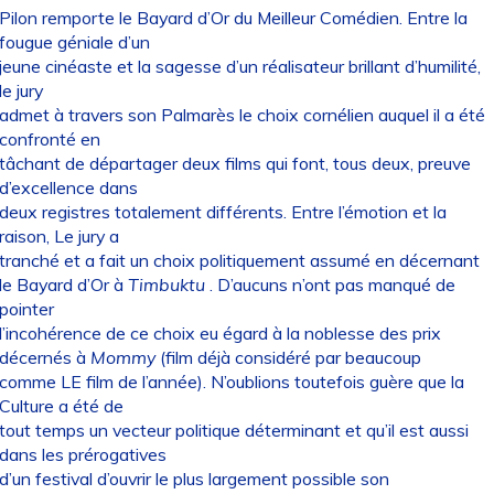
Pilon remporte le Bayard d’Or du Meilleur Comédien. Entre la
fougue géniale d’un
jeune cinéaste et la sagesse d’un réalisateur brillant d’humilité,
le jury
admet à travers son Palmarès le choix cornélien auquel il a été
confronté en
tâchant de départager deux films qui font, tous deux, preuve
d’excellence dans
deux registres totalement différents. Entre l’émotion et la
raison, Le jury a
tranché et a fait un choix politiquement assumé en décernant
le Bayard d’Or à
Timbuktu
. D’aucuns n’ont pas manqué de
pointer
l’incohérence de ce choix eu égard à la noblesse des prix
décernés à
Mommy
(film déjà considéré par beaucoup
comme LE film de l’année). N’oublions toutefois guère que la
Culture a été de
tout temps un vecteur politique déterminant et qu’il est aussi
dans les prérogatives
d’un festival d’ouvrir le plus largement possible son