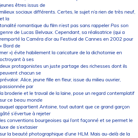
jeunes êtres issus de
milieux sociaux différents. Certes, le sujet n’a rien de très neuf,
et la
tonalité romantique du film n’est pas sans rappeler
Pas son
genre
de Lucas Belvaux. Cependant, sa réalisatrice (qui a
remporté la Caméra d’or au Festival de Cannes en 2002 pour
« Bord de
mer ») évite habilement la caricature de la dichotomie en
octroyant à ses
deux protagonistes un juste partage des richesses dont ils
peuvent chacun se
prévaloir. Alice, jeune fille en fleur, issue du milieu ouvrier,
passionnée par
la broderie et le travail de la laine, pose un regard contemplatif
sur ce
beau
monde
auquel appartient Antoine, tout autant que ce grand garçon
gâté s’évertue à rejeter
les conventions bourgeoises qui l’ont façonné et se permet le
luxe de s’extasier
sur la beauté photographique d’une HLM. Mais au-delà de la