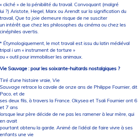
« cliché » de la pénibilité du travail. Convoquant (malgré
lui ?) Aristote, Hegel, Marx ou Arendt sur la signification du
travail,
Que ta joie demeure
risque de ne susciter
un intérêt que chez les philosophes du cinéma ou chez les
cinéphiles avertis.
* Étymologiquement, le mot travail est issu du latin médiéval
tripal
i
um « instrument de torture »
ou « outil pour immobiliser les animaux.
Vie Sauvage : pour les soixante-huitards nostalgiques ?
Tiré d’une histoire vraie,
Vie
Sauvage
retrace la cavale de onze ans de Philippe Fournier, dit
Paco, et de
ses deux fils, à travers la France. Okysea et Tsali Fournier ont 6
et 7 ans
lorsque leur père décide de ne pas les ramener à leur mère, qui
en avait
pourtant obtenu la garde. Animé de l’idéal de faire vivre à ses
enfants une vie