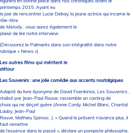
figurera en bonne place dans nos chroniques avant le
printemps 2015. Ayant eu
la joie de rencontrer Lucie Debay, la jeune actrice qui incarne le
rôle-titre
de
Melody
, vous aurez également le
plaisir de lire notre interview.
(Découvrez le Palmarès dans son intégralité dans notre
rubrique «
News
»)
Les autres films qui méritent le
détour
Les Souvenirs : une jolie comédie aux accents nostalgiques
Adapté du livre éponyme de David Foenkinos,
Les Souvenirs
,
réalisé par Jean-Paul Rouve, rassemble un casting de
choix qui ne déçoit guère (Annie Cordy, Michel Blanc, Chantal
Lauby, Jean-Paul
Rouve, Mathieu Spinosi…). « Quand le présent n’avance plus, il
faut remettre
de l’essence dans le passé », déclare un pompiste philosophe,