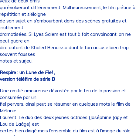
yeux de deux amis
qui évolueront différemment. Malheureusement, le film piétine à
répétition et s’éloigne
de son sujet en s’embourbant dans des scènes gratuites et
inutilement
dramatisées. Si Lyes Salem est tout à fait convaincant, on ne
peut guère en
dire autant de Khaled Benaïssa dont le ton accuse bien trop
souvent fausses
notes et surjeu.
Respire : un
Lune de Fiel
,
version téléfilm de série B
Une amitié amoureuse dévastée par le feu de la passion et
consumée par un
fiel pervers, ainsi peut se résumer en quelques mots le film de
Mélanie
Laurent. Le duo des deux jeunes actrices (Joséphine Japy et
Lou de Laâge) est
certes bien dirigé mais l’ensemble du film est à l’image du rôle