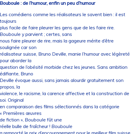
Bouboule : de l’humour, enfin un peu d’humour
Les comédiens comme les réalisateurs le savent bien : il est
toujours
plus facile de faire pleurer les gens que de les faire rire.
Bouboule
y parvient ; certes, sans
nous faire pleurer de rire, mais la gageure mérite d’être
soulignée car son
réalisateur suisse, Bruno Deville, manie l’humour avec légèreté
pour aborder la
question de l’obésité morbide chez les jeunes. Sans ambition
édifiante, Bruno
Deville évoque aussi, sans jamais alourdir gratuitement son
propos, la
violence, le racisme, la carence affective et la construction de
soi. Original
en comparaison des films sélectionnés dans la catégorie
« Premières œuvres
de fiction »,
Bouboule
fût une
réelle bulle de fraîcheur !
Bouboule
a remporté le prix d’encouragement pour le meilleur film suisse