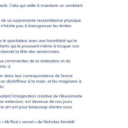
le. Celui qui veille à maintenir un semblant
on de sa surprenante ressemblance physique
i n’hésite pas à transgresser les limites
e le spectateur avec une honnêteté qui le
blants qui le poussent même à troquer son
lamait la tête des aristocrates.
t aux commandes de la réalisation et du
to »).
liser dans leur correspondance de l’encre
un déchiffreur à la main, et les magiciens à
és.
utant l’imagination créative de l’illusionniste
 par extension, est devenue de nos jours
ème art est pour beaucoup d’entre nous
 « Mr.Rice’s secret » de Nicholas Kendall