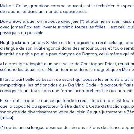
Michael Caine, grandiose comme souvent, est le technicien du spectac
de rationalité dans un monde d’apparences.
David Bowie, que l’on retrouve avec joie (*) et étonnement en rais
avec James Fox, est l’inventeur prêt à toutes les folies. Il est celui qu
physiques du possible
Hugh Jackman (un des X-Men) est le magicien du récit, celui qui dup
distingue de son rival engoncé dans des entourloupes et faux-sem
identité de noble pour le pseudonyme de Danton, celui-même qui réc
« Le prestige », inspiré d’un best seller de Christopher Priest, réuni
scénario les deux frères Nolan (comme dans le magnétique « Memen
Il fait la part belle au besoin de secret qui pousse les enfants à uti
sympathique, les aficionados du « Da Vinci Code » à parcourir Paris 
consigner leurs trucs sous une forme incompréhensible aux non-initi
Et surtout il rappelle que ce qui fonde la réussite d’un tour est tout a
que la capacité du spectateur à être distrait. Cette distraction qui,
synonyme de divertissement, voire de loisir. Ce que justement le 7
(m.c.a)
(*) après une si longue absence des écrans - 7 ans de silence depuis