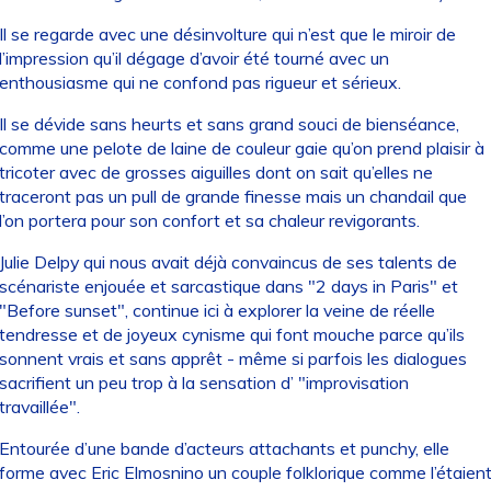
Il se regarde avec une désinvolture qui n’est que le miroir de
l’impression qu’il dégage d’avoir été tourné avec un
enthousiasme qui ne confond pas rigueur et sérieux.
Il se dévide sans heurts et sans grand souci de bienséance,
comme une pelote de laine de couleur gaie qu’on prend plaisir à
tricoter avec de grosses aiguilles dont on sait qu’elles ne
traceront pas un pull de grande finesse mais un chandail que
l’on portera pour son confort et sa chaleur revigorants.
Julie Delpy qui nous avait déjà convaincus de ses talents de
scénariste enjouée et sarcastique dans "2 days in Paris" et
"Before sunset", continue ici à explorer la veine de réelle
tendresse et de joyeux cynisme qui font mouche parce qu’ils
sonnent vrais et sans apprêt - même si parfois les dialogues
sacrifient un peu trop à la sensation d’ "improvisation
travaillée".
Entourée d’une bande d’acteurs attachants et punchy, elle
forme avec Eric Elmosnino un couple folklorique comme l’étaien