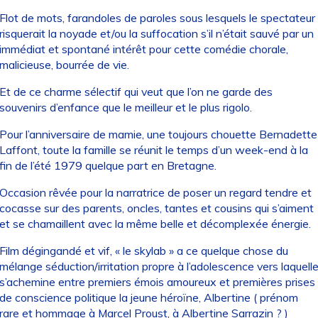
Flot de mots, farandoles de paroles sous lesquels le spectateur
risquerait la noyade et/ou la suffocation s’il n’était sauvé par un
immédiat et spontané intérêt pour cette comédie chorale,
malicieuse, bourrée de vie.
Et de ce charme sélectif qui veut que l’on ne garde des
souvenirs d’enfance que le meilleur et le plus rigolo.
Pour l’anniversaire de mamie, une toujours chouette Bernadette
Laffont, toute la famille se réunit le temps d’un week-end à la
fin de l’été 1979 quelque part en Bretagne.
Occasion rêvée pour la narratrice de poser un regard tendre et
cocasse sur des parents, oncles, tantes et cousins qui s’aiment
et se chamaillent avec la même belle et décomplexée énergie.
Film dégingandé et vif, « le skylab » a ce quelque chose du
mélange séduction/irritation propre à l’adolescence vers laquell
s’achemine entre premiers émois amoureux et premières prises
de conscience politique la jeune héroïne, Albertine ( prénom
rare et hommage à Marcel Proust, à Albertine Sarrazin ? )