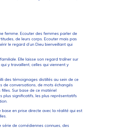
 une femme. Ecouter des femmes parler de
ertitudes, de leurs corps. Ecouter mais pas
érir le regard d’un Dieu bienveillant qui
iliale. Elle laisse son regard traîner sur
qui y travaillent, celles qui viennent y
illi des témoignages distillés au sein de ce
aines de conversations, de mots échangés
filles. Sur base de ce matériel
plus significatifs, les plus représentatifs
tion.
 base en prise directe avec la réalité qui est
les.
une série de comédiennes connues, des