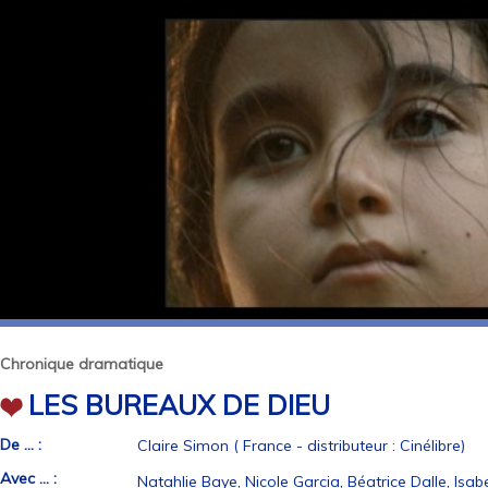
Chronique dramatique
LES BUREAUX DE DIEU
De ... :
Claire Simon ( France - distributeur : Cinélibre)
Avec ... :
Natahlie Baye, Nicole Garcia, Béatrice Dalle, Isab