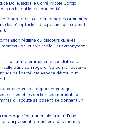
ce Dalle, Isabelle Carré, Nicole Garcia,
des récits qui leurs sont confiés.
ir se fondre dans ces personnages ordinaires
sont des réceptacles, des poches qui captent
ent.
dimension réaliste du discours qu’elles
 un morceau de leur vie réelle. Leur anonymat
 et cela suffit à emmener le spectateur, à
e réelle dans son regard. Ce dernier observe
nivers de liberté, cet espace dévolu aux
ent.
capte également les déplacements qui
 les entrées et les sorties, les moments de
femmes à l’écoute se posent, se donnent un
n montage réduit au minimum et d’une
ation qui parvient à toucher à des thèmes