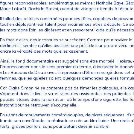
figures reconnaissables, emblématiques même : Nathalie Baye, Béatri
Marie Laforêt, Rachida Brakni, autant de visages attentifs à l’écoute 
Il fallait des actrices confirmées pour ces rôles, capables de pouvo
tout en déployant leur talent pour incarner ces êtres d’écoute. Ce 
les mots dans l’air, les digèrent et en ressortent l’aide qu’ils nécessit
En face d’elles, des inconnues se succèdent. Comme pour raviver la 
déclinent. Il semble qu’elles distillent une part de leur propre vécu,
ancre la véracité des mots qu’elles assènent.
Ainsi, le fond documentaire est suggéré sans être martelé. Il existe,
l’impressionner dans le sens premier du terme, à incruster la donné
« Les Bureaux de Dieu » avec l’impression d’être immergé dans cet u
femmes, quelles qu’elles soient, quelques demandes qu’elles formul
Car Claire Simon ne se contente pas de filmer les dialogues, elle 
s’opèrent dans le lieu, le va-et-vient des assistantes, des patientes,
pauses, stases dans la narration, où le temps d’une cigarette, les 
instant pour se retrouver, s’écouter elle.
En usant de mouvements caméra souples, de plans séquences, d’u
bande son envoûtante, la réalisatrice crée un film fluide. Une réalis
forts, graves parfois, sans pour autant devenir sombre.