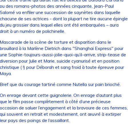
ou des romans-photos des années cinquante, Jean-Paul
Salomé va enfiler une succession de saynètes dans laquelle
chacune de ses actrices - dont la plupart ne tire aucune épingle
du jeu grossier dans lequel elles ont été embarquées – aura
droit à un numéro de polichinelle.
Mascarade de la scène de torture et disparition dans le
brouillard à la Marlène Dietrich dans "Shanghai Express" pour
une Sophie-toujours-aussi-jolie-quoi-qu’il-arrive, strip-tease de
diversion pour Julie et Marie, suicide cyanurisé et en position
christique ( !) pour Déborah et sang froid à toute épreuve pour
Maya.
Bref que du courage tartiné comme Nutella sur pain brioché.
On enrage devant cette guignolerie. On enrage d’autant plus
que le film passe complètement à côté d’une précieuse
occasion de saluer l’engagement et la bravoure de ces femmes,
qui souvent en retrait et modestement, ont œuvré à extirper
leur pays des poings de l’assaillant.