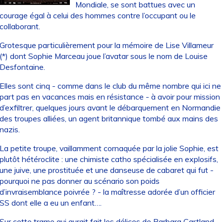
Mondiale, se sont battues avec un
courage égal à celui des hommes contre l’occupant ou le
collaborant.
Grotesque particulièrement pour la mémoire de Lise Villameur
(*) dont Sophie Marceau joue l’avatar sous le nom de Louise
Desfontaine.
Elles sont cinq - comme dans le club du même nombre qui ici ne
part pas en vacances mais en résistance - à avoir pour mission
d’exfiltrer, quelques jours avant le débarquement en Normandie
des troupes alliées, un agent britannique tombé aux mains des
nazis.
La petite troupe, vaillamment cornaquée par la jolie Sophie, est
plutôt hétéroclite : une chimiste catho spécialisée en explosifs,
une juive, une prostituée et une danseuse de cabaret qui fut -
pourquoi ne pas donner au scénario son poids
d’invraisemblance poivrée ? - la maîtresse adorée d’un officier
SS dont elle a eu un enfant….
Sur cette trame qui aurait fait les délices de Barbara Cartland