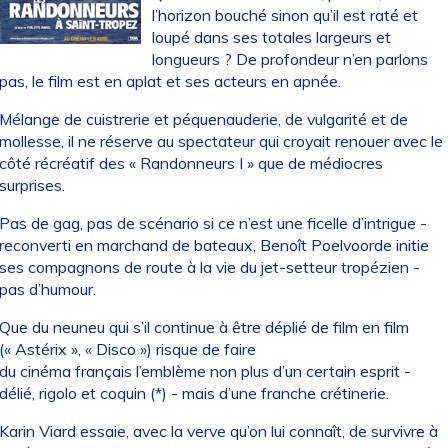
l’horizon bouché sinon qu’il est raté et
loupé dans ses totales largeurs et
longueurs ? De profondeur n’en parlons
pas, le film est en aplat et ses acteurs en apnée.
Mélange de cuistrerie et péquenauderie, de vulgarité et de
mollesse, il ne réserve au spectateur qui croyait renouer avec le
côté récréatif des « Randonneurs I » que de médiocres
surprises.
Pas de gag, pas de scénario si ce n’est une ficelle d’intrigue -
reconverti en marchand de bateaux, Benoît Poelvoorde initie
ses compagnons de route à la vie du jet-setteur tropézien -
pas d’humour.
Que du neuneu qui s’il continue à être déplié de film en film
(« Astérix », « Disco ») risque de faire
du cinéma français l’emblème non plus d’un certain esprit -
délié, rigolo et coquin (*) - mais d’une franche crétinerie.
Karin Viard essaie, avec la verve qu’on lui connaît, de survivre à