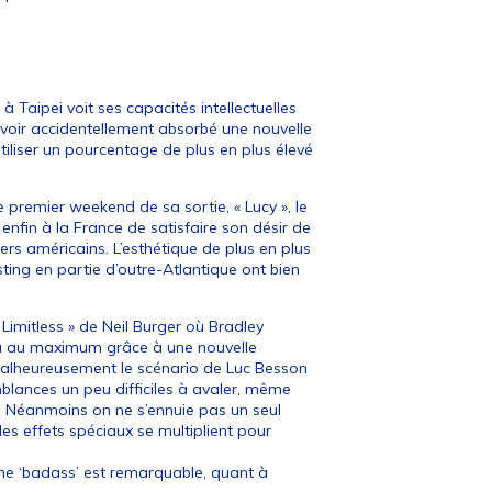
à Taipei voit ses capacités intellectuelles
avoir accidentellement absorbé une nouvelle
utiliser un pourcentage de plus en plus élevé
 premier weekend de sa sortie, « Lucy », le
nfin à la France de satisfaire son désir de
ers américains. L’esthétique de plus en plus
ing en partie d’outre-Atlantique ont bien
 Limitless » de Neil Burger où Bradley
eau au maximum grâce à une nouvelle
 malheureusement le scénario de Luc Besson
mblances un peu difficiles à avaler, même
n… Néanmoins on ne s’ennuie pas un seul
 les effets spéciaux se multiplient pour
ïne ‘badass’ est remarquable, quant à