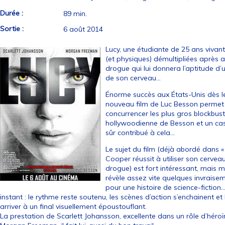
Durée :
89 min.
Sortie :
6 août 2014
Lucy, une étudiante de 25 ans vivant 
(et physiques) démultipliées après 
drogue qui lui donnera l’aptitude d’
de son cerveau…
Énorme succès aux États-Unis dès le
nouveau film de Luc Besson permet e
concurrencer les plus gros blockbust
hollywoodienne de Besson et un cast
sûr contribué à cela…
Le sujet du film (déjà abordé dans «
Cooper réussit à utiliser son cerv
drogue) est fort intéressant, mais
révèle assez vite quelques invraise
pour une histoire de science-fictio
instant : le rythme reste soutenu, les scènes d’action s’enchainent et
arriver à un final visuellement époustouflant.
La prestation de Scarlett Johansson, excellente dans un rôle d’héro