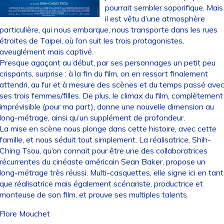
pourrait sembler soporifique. Mais
il est vêtu d’une atmosphère
particulière, qui nous embarque, nous transporte dans les rues
étroites de Taipei, où l’on suit les trois protagonistes,
aveuglément mais captivé.
Presque agaçant au début, par ses personnages un petit peu
crispants, surprise : à la fin du film, on en ressort finalement
attendri, au fur et à mesure des scènes et du temps passé ave
ses trois femmes/filles. De plus, le climax du film, complètement
imprévisible (pour ma part), donne une nouvelle dimension au
long-métrage, ainsi qu’un supplément de profondeur.
La mise en scène nous plonge dans cette histoire, avec cette
famille, et nous séduit tout simplement. La réalisatrice, Shih-
Ching Tsou, qu’on connait pour être une des collaboratrices
récurrentes du cinéaste américain Sean Baker, propose un
long-métrage très réussi. Multi-casquettes, elle signe ici en tant
que réalisatrice mais également scénariste, productrice et
monteuse de son film, et prouve ses multiples talents.
Flore Mouchet