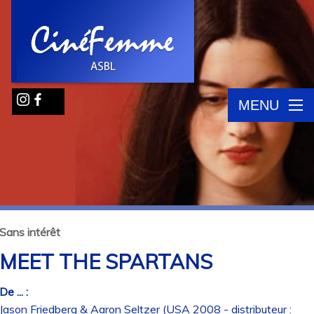
MENU
Sans intérêt
MEET THE SPARTANS
De ... :
Jason Friedberg & Aaron Seltzer (USA 2008 - distributeur :