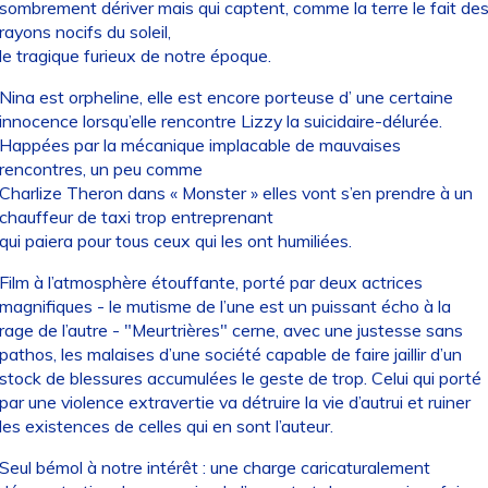
sombrement dériver mais qui captent, comme la terre le fait de
rayons nocifs du soleil,
le tragique furieux de notre époque.
Nina est orpheline, elle est encore porteuse d’ une certaine
innocence lorsqu’elle rencontre Lizzy la suicidaire-délurée.
Happées par la mécanique implacable de mauvaises
rencontres, un peu comme
Charlize Theron dans « Monster » elles vont s’en prendre à un
chauffeur de taxi trop entreprenant
qui paiera pour tous ceux qui les ont humiliées.
Film à l’atmosphère étouffante, porté par deux actrices
magnifiques - le mutisme de l’une est un puissant écho à la
rage de l’autre - "Meurtrières" cerne, avec une justesse sans
pathos, les malaises d’une société capable de faire jaillir d’un
stock de blessures accumulées le geste de trop. Celui qui porté
par une violence extravertie va détruire la vie d’autrui et ruiner
les existences de celles qui en sont l’auteur.
Seul bémol à notre intérêt : une charge caricaturalement