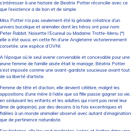
s’intéresser à une histoire de Beatrix Potter réconcilie avec ce
que l’existence a de bon et de simple.
Miss Potter n’a pas seulement été la géniale créatrice d’un
univers bucolique et animalier dont les héros ont pour nom
Peter Rabbit, Noisette l’Ecureuil ou Madame Trotte-Menu (*)
elle a été aussi, en cette fin d’une Angleterre victoriennement
corsetée, une espèce d’OVNI.
A l’époque où le seul avenir convenable et concevable pour une
jeune femme de famille aisée était le mariage, Béatrix Potter
s’est imposée comme une avant-gardiste soucieuse avant tout
de sa liberté d’artiste.
Femme de tête et d’action, elle devient célèbre, malgré les
oppositions d’une mère à l’idée que sa fille puisse gagner sa vie,
en séduisant les enfants et les adultes qui n’ont pas renié leur
âme de galopin(e), par des dessins à la fois excentriques et
fidèles à un monde animalier observé avec autant d’imagination
que de pertinence naturaliste.
Ses histoires, elle les veut modestes, justes et écrites dans une