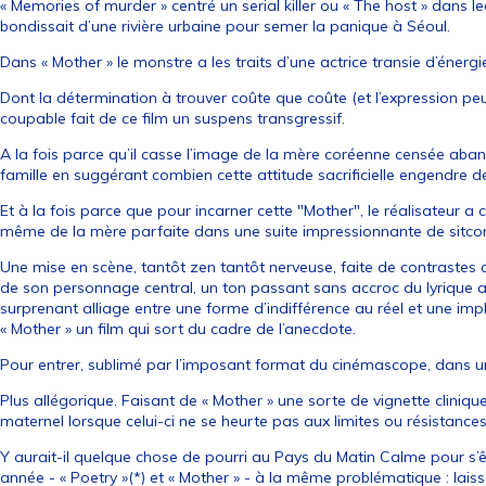
« Memories of murder » centré un serial killer ou « The host » dans 
bondissait d’une rivière urbaine pour semer la panique à Séoul.
Dans « Mother » le monstre a les traits d’une actrice transie d’énergi
Dont la détermination à trouver coûte que coûte (et l’expression peu
coupable fait de ce film un suspens transgressif.
A la fois parce qu’il casse l’image de la mère coréenne censée aba
famille en suggérant combien cette attitude sacrificielle engendre de
Et à la fois parce que pour incarner cette "Mother", le réalisateur 
même de la mère parfaite dans une suite impressionnante de sitcom
Une mise en scène, tantôt zen tantôt nerveuse, faite de contrastes 
de son personnage central, un ton passant sans accroc du lyrique 
surprenant alliage entre une forme d’indifférence au réel et une im
« Mother » un film qui sort du cadre de l’anecdote.
Pour entrer, sublimé par l’imposant format du cinémascope, dans u
Plus allégorique. Faisant de « Mother » une sorte de vignette clinique
maternel lorsque celui-ci ne se heurte pas aux limites ou résistanc
Y aurait-il quelque chose de pourri au Pays du Matin Calme pour s’
année - « Poetry »(*) et « Mother » - à la même problématique : lai