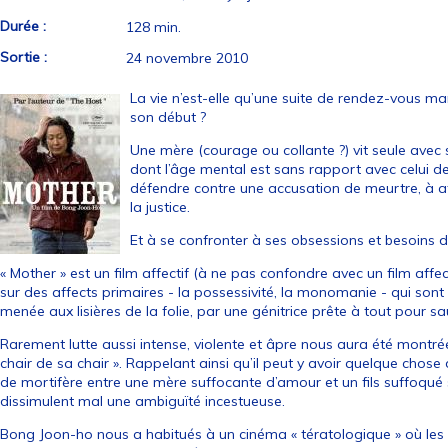
Durée :
128 min.
Sortie :
24 novembre 2010
La vie n’est-elle qu’une suite de rendez-vous 
son début ?
Une mère (courage ou collante ?) vit seule avec 
dont l’âge mental est sans rapport avec celui de
défendre contre une accusation de meurtre, à affr
la justice.
Et à se confronter à ses obsessions et besoins d
« Mother » est un film affectif (à ne pas confondre avec un film affe
sur des affects primaires - la possessivité, la monomanie - qui sont 
menée aux lisières de la folie, par une génitrice prête à tout pour sauv
Rarement lutte aussi intense, violente et âpre nous aura été montrée 
chair de sa chair ». Rappelant ainsi qu’il peut y avoir quelque cho
de mortifère entre une mère suffocante d’amour et un fils suffoqu
dissimulent mal une ambiguïté incestueuse.
Bong Joon-ho nous a habitués à un cinéma « tératologique » où les