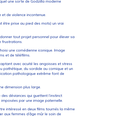
lequel une sorte de Godzilla moderne
e et de violence incontenue.
t être prise au pied des mots) un vrai
ndonner tout projet personnel pour élever sa
 frustrations.
a choisi une comédienne iconique. Image
s et de téléfilms.
captant avec acuité les angoisses et stress
au pathétique, du sordide au comique et un
plication pathologique extrême font de
ne dimension plus large.
 des déviances qui guettent l’instinct
es imposées par une image paternelle.
être intéressé en deux films tournés la même
sser aux femmes d’âge mûr le soin de