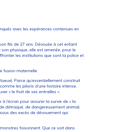
manqués avec les espérances contenues en
son fils de 27 ans. Dévouée à cet enfant
 son physique, elle est amenée, pour le
onter les institutions que sont la police et
e fusion maternelle.
ctueux). Parce qu’essentiellement construit
comme les piloris d’une histoire intense,
er « le fruit de ses entrailles ».
à l’écran pour assurer la survie de « la
se de détraqué, de dangereusement animal,
é sous des excès de dévouement qui
 monstres foisonnent. Que ce soit dans