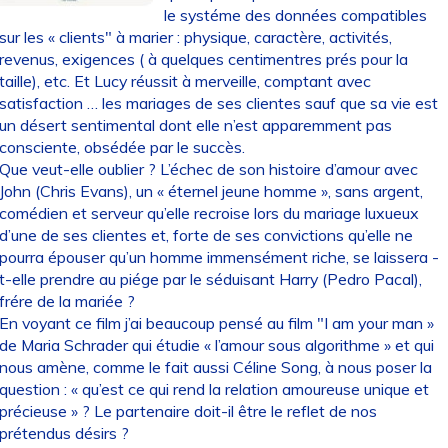
le systéme des données compatibles
sur les « clients" à marier : physique, caractère, activités,
revenus, exigences ( à quelques centimentres prés pour la
taille), etc. Et Lucy réussit à merveille, comptant avec
satisfaction … les mariages de ses clientes sauf que sa vie est
un désert sentimental dont elle n’est apparemment pas
consciente, obsédée par le succès.
Que veut-elle oublier ? L’échec de son histoire d’amour avec
John (Chris Evans), un « éternel jeune homme », sans argent,
comédien et serveur qu’elle recroise lors du mariage luxueux
d’une de ses clientes et, forte de ses convictions qu’elle ne
pourra épouser qu’un homme immensément riche, se laissera -
t-elle prendre au piége par le séduisant Harry (Pedro Pacal),
frére de la mariée ?
En voyant ce film j’ai beaucoup pensé au film "I am your man »
de Maria Schrader qui étudie « l’amour sous algorithme » et qui
nous amène, comme le fait aussi Céline Song, à nous poser la
question : « qu’est ce qui rend la relation amoureuse unique et
précieuse » ? Le partenaire doit-il être le reflet de nos
prétendus désirs ?