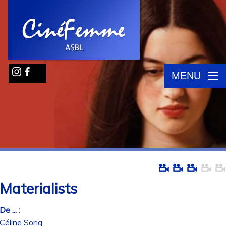
MENU
Materialists
De ... :
Céline Song